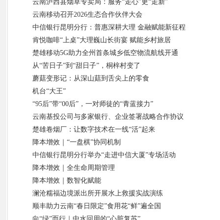
云南泸西县烟草专卖局：服务“走心”更“走新”
云南移动召开2026生态合作伙伴大会
中信银行昆明分行：普惠深耕大理 金融赋能新征程
肯悦咖啡“上桌”大理巍山长街宴 赋能乡村旅居
楚雄移动5G助力全州首条城乡低空物流航线开通
从“苦日子”到“甜日子”，桐梓村变了
蘑菇变形记：从深山菇到舌尖上的零食
机台“大王”
“95后”带“00后”，一对师徒的“青蓝接力”
云南基投公司与多家银行、企业签署战略合作协议
楚雄卷烟厂：让数字技术在一线“活”起来
降本增效｜“一盘棋”协同机制
中信银行昆明分行举办“走进中信大厦”专场活动
降本增效｜全生命周期管理
降本增效｜数智化赋能
澜沧糯福边境派出所开展水上救援实战演练
顺丰助力云南“春日限定”食用花“鲜”遍全国
向“绿”而行｜中水回用的“心脏复苏”