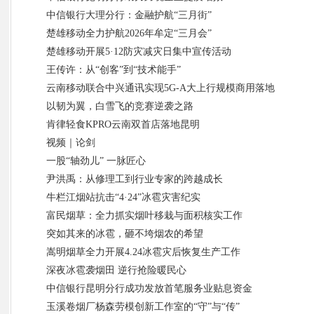
中信银行大理分行：金融护航“三月街”
楚雄移动全力护航2026年牟定“三月会”
楚雄移动开展5·12防灾减灾日集中宣传活动
王传许：从“创客”到“技术能手”
云南移动联合中兴通讯实现5G-A大上行规模商用落地
以韧为翼，白雪飞的竞赛逆袭之路
肯律轻食KPRO云南双首店落地昆明
视频｜论剑
一股“轴劲儿” 一脉匠心
尹洪禹：从修理工到行业专家的跨越成长
牛栏江烟站抗击“4·24”冰雹灾害纪实
富民烟草：全力抓实烟叶移栽与面积核实工作
突如其来的冰雹，砸不垮烟农的希望
嵩明烟草全力开展4.24冰雹灾后恢复生产工作
深夜冰雹袭烟田 逆行抢险暖民心
中信银行昆明分行成功发放首笔服务业贴息资金
玉溪卷烟厂杨森劳模创新工作室的“守”与“传”