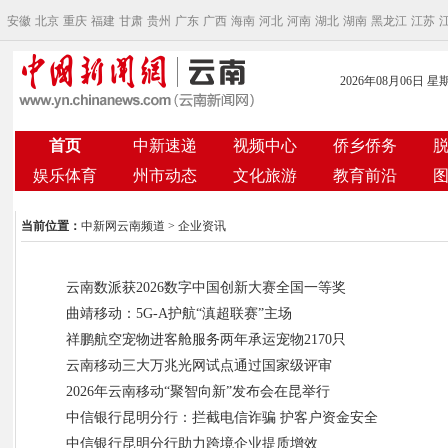
安徽
北京
重庆
福建
甘肃
贵州
广东
广西
海南
河北
河南
湖北
湖南
黑龙江
江苏
2026年08月06日 星
首页
中新速递
视频中心
侨乡侨务
娱乐体育
州市动态
文化旅游
教育前沿
当前位置：
中新网云南频道
> 企业资讯
云南数派获2026数字中国创新大赛全国一等奖
曲靖移动：5G-A护航“滇超联赛”主场
祥鹏航空宠物进客舱服务两年承运宠物2170只
云南移动三大万兆光网试点通过国家级评审
2026年云南移动“聚智向新”发布会在昆举行
中信银行昆明分行：拦截电信诈骗 护客户资金安全
中信银行昆明分行助力跨境企业提质增效