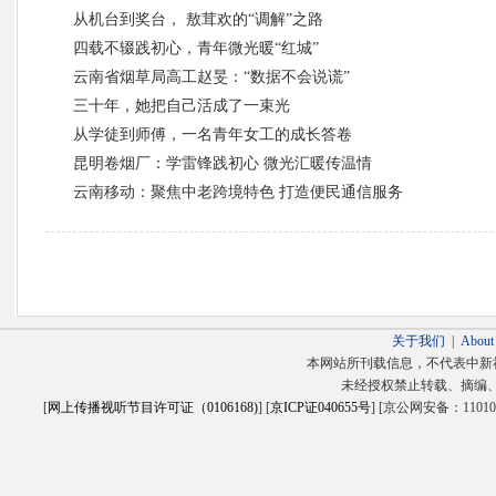
从机台到奖台， 敖茸欢的“调解”之路
四载不辍践初心，青年微光暖“红城”
云南省烟草局高工赵旻：“数据不会说谎”
三十年，她把自己活成了一束光
从学徒到师傅，一名青年女工的成长答卷
昆明卷烟厂：学雷锋践初心 微光汇暖传温情
云南移动：聚焦中老跨境特色 打造便民通信服务
关于我们
|
About
本网站所刊载信息，不代表中新
未经授权禁止转载、摘编
[
网上传播视听节目许可证（0106168)
] [
京ICP证040655号
] [京公网安备：1101020