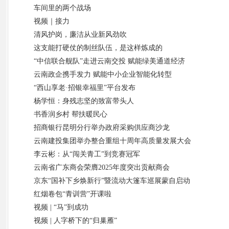
车间里的两个战场
视频｜接力
清风护岗，廉洁从业新风劲吹
这支能打硬仗的制丝队伍，是这样炼成的
“中信联合舰队”走进云南交投 赋能绿美通道经济
云南政企携手发力 赋能中小企业智能化转型
“西山享老·招银幸福里”平台发布
杨学恒：身残志坚的致富带头人
书香润乡村 帮扶暖民心
招商银行昆明分行举办政府采购供应商沙龙
云南建投集团举办整合重组十周年高质量发展大会
李云彬：从“闯关青工”到竞赛冠军
云南省广东商会荣膺2025年度突出贡献商会
京东“国补下乡焕新行”暨流动大篷车巡展蒙自启动
红烟卷包“青训营”开课啦
视频 | “马”到成功
视频 | 人字桥下的“归巢雁”