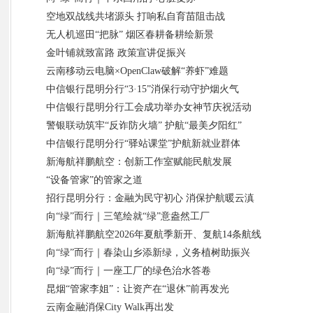
空地双战线共堵源头 打响私自育苗阻击战
无人机巡田“把脉” 烟区春耕备耕绘新景
金叶铺就致富路 政策宣讲促振兴
云南移动云电脑×OpenClaw破解“养虾”难题
中信银行昆明分行“3·15”消保行动守护烟火气
中信银行昆明分行工会成功举办女神节庆祝活动
警银联动筑牢“反诈防火墙” 护航“最美夕阳红”
中信银行昆明分行“驿站课堂”护航新就业群体
新海航祥鹏航空：创新工作室赋能民航发展
“设备管家”的管家之道
招行昆明分行：金融为民守初心 消保护航暖云滇
向“绿”而行｜三笔绘就“绿”意盎然工厂
新海航祥鹏航空2026年夏航季新开、复航14条航线
向“绿”而行｜春染山乡添新绿，义务植树助振兴
向“绿”而行｜一座工厂的绿色治水答卷
昆烟“管家李姐”：让资产在“退休”前再发光
云南金融消保City Walk再出发