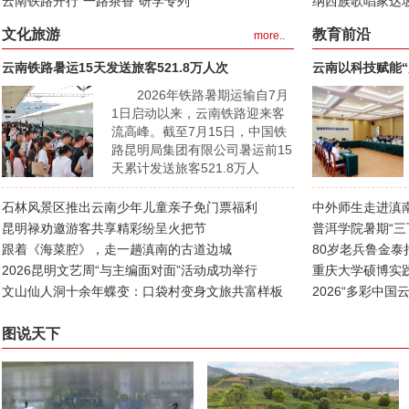
云南铁路开行“一路茶香”研学专列
纳西族歌唱家达
文化旅游
教育前沿
more..
云南铁路暑运15天发送旅客521.8万人次
云南以科技赋能“
2026年铁路暑期运输自7月
1日启动以来，云南铁路迎来客
流高峰。截至7月15日，中国铁
路昆明局集团有限公司暑运前15
天累计发送旅客521.8万人
次。...
石林风景区推出云南少年儿童亲子免门票福利
中外师生走进滇
昆明禄劝邀游客共享精彩纷呈火把节
普洱学院暑期“三
跟着《海菜腔》，走一趟滇南的古道边城
80岁老兵鲁金
2026昆明文艺周“与主编面对面”活动成功举行
重庆大学硕博实
文山仙人洞十余年蝶变：口袋村变身文旅共富样板
革
2026“多彩中
结营
图说天下