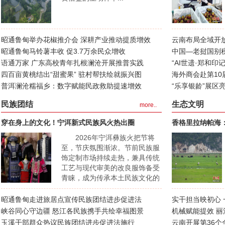
昭通鲁甸举办花椒推介会 深耕产业推动提质增效
云南布局全域开
昭通鲁甸马铃薯丰收 促3.7万余民众增收
中国—老挝国别
语通万家 广东高校青年扎根澜沧开展推普实践
“AI世遗·郑和印
四百亩黄桃结出“甜蜜果” 驻村帮扶绘就振兴图
海外商会赴第10
普洱澜沧糯福乡：数字赋能民政救助提速增效
“乐享银龄”展区
民族团结
生态文明
more..
穿在身上的文化！宁洱新式民族风火热出圈
香格里拉纳帕海
2026年宁洱彝族火把节将
至，节庆氛围渐浓。节前民族服
饰定制市场持续走热，兼具传统
工艺与现代审美的改良服饰备受
青睐，成为传承本土民族文化的
节庆新风尚。借着火把节的热烈
氛围，多彩民族服饰正成为宁洱
昭通鲁甸走进旅居点宣传民族团结进步促进法
实干担当映初心
最亮眼的文化名片，在穿戴传承
峡谷同心守边疆 怒江各民族携手共绘幸福图景
机械赋能提效 
中绽放民俗新活力，让民族团结
玉溪干部群众热议民族团结进步促进法施行
云南开展第36