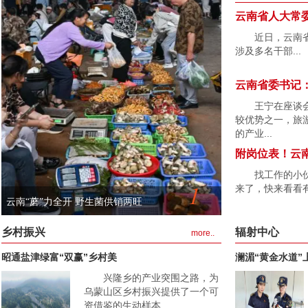
云南省人大常
近日，云南
涉及多名干部...
云南省委书记：
王宁在座谈
较优势之一，旅
的产业...
附岗位表！云
找工作的小
1
来了，快来看看有
云南“蘑”力全开 野生菌供销两旺
1
乡村振兴
辐射中心
more..
昭通盐津绿富“双赢”乡村美
澜湄“黄金水道”
兴隆乡的产业突围之路，为
乌蒙山区乡村振兴提供了一个可
资借鉴的生动样本...