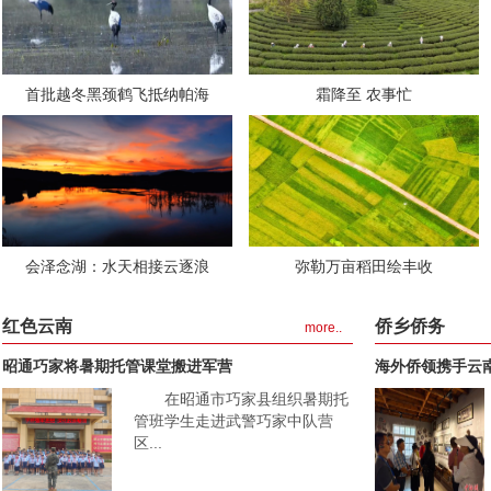
首批越冬黑颈鹤飞抵纳帕海
霜降至 农事忙
会泽念湖：水天相接云逐浪
弥勒万亩稻田绘丰收
红色云南
侨乡侨务
more..
昭通巧家将暑期托管课堂搬进军营
海外侨领携手云
在昭通市巧家县组织暑期托
机
管班学生走进武警巧家中队营
区...