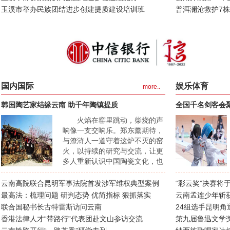
之美、民族文化之韵在茶马古道
玉溪市举办民族团结进步创建提质建设培训班
普洱澜沧救护7
源头久久流淌。...
国内国际
娱乐体育
more..
韩国陶艺家结缘云南 助千年陶镇提质
全国千名剑客会
火焰在窑里跳动，柴烧的声
响像一支交响乐。郑东薰期待，
与潦浒人一道守着这炉不灭的窑
火，以持续的研究与交流，让更
多人重新认识中国陶瓷文化，也
让更多海外艺术家从潦浒出发，
读懂中国龙窑柴烧的深厚底
云南高院联合昆明军事法院首发涉军维权典型案例
“彩云奖”决赛将
蕴。...
最高法：梳理问题 研判态势 优简指标 狠抓落实
云南孟连少年斩
联合国秘书长古特雷斯访问云南
24组选手昆明角
香港法律人才“带路行”代表团赴文山参访交流
第九届鲁迅文学