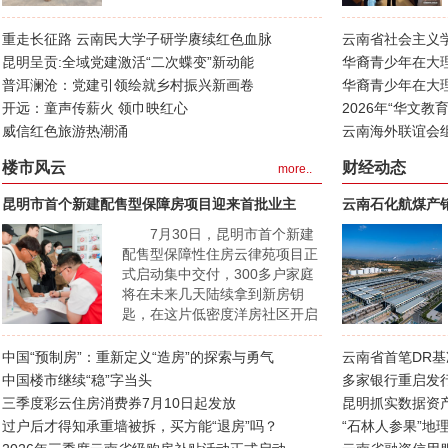
重走长征路 云南民大学子研学赓续红色血脉
云南省社会主义学
昆明呈贡:全域党建激活“二次蝶变”新动能
量
华裔青少年在大理
普洱澜沧：党建引领绘就乡村振兴新画卷
华裔青少年在大
开远：童声传薪火 领巾映红心
2026年“华文
威信红色旅游热潮涌
云南海外联谊会
楼市风云
财经动态
more..
昆明市首个新建配售型保障房项目迎来首批业主
云南石化航煤产
7月30日，昆明市首个新建
配售型保障性住房云律苑项目正
式启动集中交付，300多户家庭
将在未来几天陆续拿到新房钥
匙，在这片低密度洋房社区开启
崭新生活。...
中国“预制房”：重新定义“造房”的探索与勇气
云南省首笔DR
中国楼市继续“稳”字当头
多家银行重启发
三季度彩云住房消费券7月10日起发放
昆明抓实数据资
过户后才得知承重墙被拆，买方能“退房”吗？
“石林人参果”地