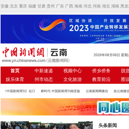
安徽
北京
重庆
福建
甘肃
贵州
广东
广西
海南
河北
河南
湖北
湖南
黑龙
2026年08月08日 星期
首页
中新速递
视频中心
侨乡侨务
脱
娱乐体育
州市动态
文化旅游
教育前沿
图
《中国新闻周刊》征订
桥时代·中国新闻周刊南亚版
云南新闻网微信
拾云南微
头条新闻