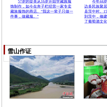
57岁的提美从16岁开始学藏族服
今年44
饰制作，如今在奔子栏经营一家专卖
边多民族聚
藏族服饰的商店。“我这一辈子只做一
县茨中村。1
件事，做藏服。”
到茨中，修
了葡萄酒文
雪山作证