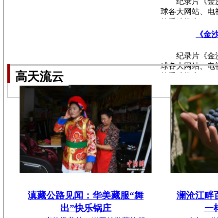
纪录片《金
球各大网站、电
等重磅推出。
《金
纪录片《金
球各大网站、电
高天流云
等重磅推出。
滇藏公路见闻：华美藏服“舞
澜沧江畔
出”快乐锅庄
一