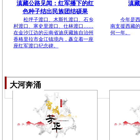
滇藏公路见闻：红军播下的红
滇藏
色种子结出民族团结硕果
松坪子渡口、木斯扎渡口、石乡
今年是西
村渡口、寒史里渡口、仕林渡口……
南支援西藏
在金沙江边的云南省迪庆藏族自治州
何一年。
香格里拉市金江镇境内，矗立着一座
座红军渡口纪念碑。
大河奔涌