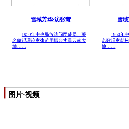
雪域芳华·访张苛
雪域
1950年中央民族访问团成员、著
1950
名舞蹈理论家张苛用脚步丈量云南大
名歌唱家胡
地……
地……
图片·视频