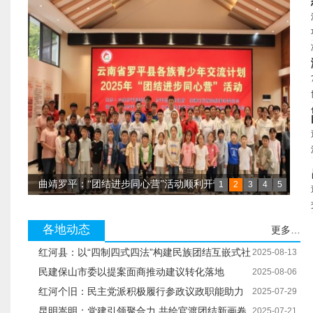
曲靖罗平：“团结进步同心营”活动顺利开营
1
2
3
4
5
西双版纳景洪：首家涉侨法律服务站成立
玉溪易门：民族华裳展魅力 同心共绘团结锦
各地动态
更多…
楚雄南华：“云”技术，为“四个与共”注入新活力
红河县：以“四制四式四法”构建民族团结互嵌式社
2025-08-13
区
民建保山市委以提案面商推动建议转化落地
2025-08-06
红河个旧：民主党派积极履行参政议政职能助力
2025-07-29
高质量发展
昆明嵩明：党建引领聚合力 共绘官渡团结新画卷
2025-07-21