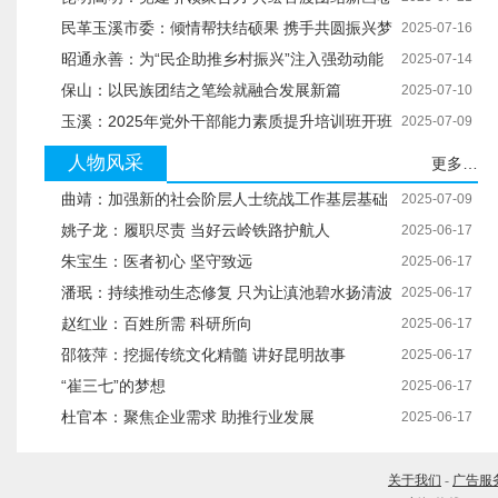
民革玉溪市委：倾情帮扶结硕果 携手共圆振兴梦
2025-07-16
昭通永善：为“民企助推乡村振兴”注入强劲动能
2025-07-14
保山：以民族团结之笔绘就融合发展新篇
2025-07-10
玉溪：2025年党外干部能力素质提升培训班开班
2025-07-09
人物风采
更多…
曲靖：加强新的社会阶层人士统战工作基层基础
2025-07-09
建设
姚子龙：履职尽责 当好云岭铁路护航人
2025-06-17
朱宝生：医者初心 坚守致远
2025-06-17
潘珉：持续推动生态修复 只为让滇池碧水扬清波
2025-06-17
赵红业：百姓所需 科研所向
2025-06-17
邵筱萍：挖掘传统文化精髓 讲好昆明故事
2025-06-17
“崔三七”的梦想
2025-06-17
杜官本：聚焦企业需求 助推行业发展
2025-06-17
关于我们
-
广告服