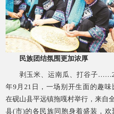
民族团结氛围更加浓厚
剥玉米、运南瓜、打谷子……20
年9月21日，一场别开生面的趣味
在砚山县平远镇拖嘎村举行，来自全
县(市)的各民族同胞身着盛装，欢