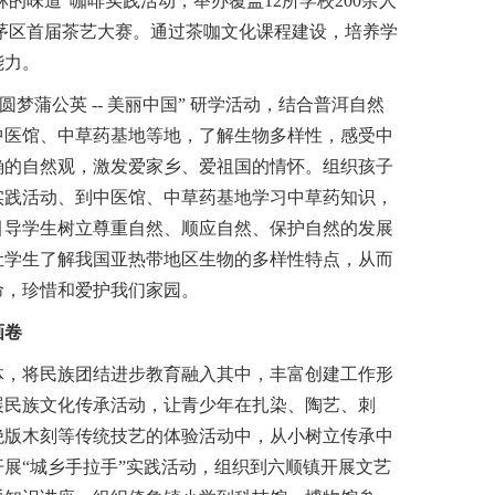
的味道”咖啡实践活动；举办覆盖12所学校200余人
思茅区首届茶艺大赛。通过茶咖文化课程建设，培养学
能力。
蒲公英 -- 美丽中国” 研学活动，结合普洱自然
中医馆、中草药基地等地，了解生物多样性，感受中
确的自然观，激发爱家乡、爱祖国的情怀。组织孩子
实践活动、到中医馆、中草药基地学习中草药知识，
引导学生树立尊重自然、顺应自然、保护自然的发展
让学生了解我国亚热带地区生物的多样性特点，从而
命，珍惜和爱护我们家园。
画卷
，将民族团结进步教育融入其中，丰富创建工作形
展民族文化传承活动，让青少年在扎染、陶艺、刺
绝版木刻等传统技艺的体验活动中，从小树立传承中
展“城乡手拉手”实践活动，组织到六顺镇开展文艺