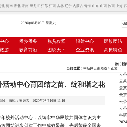
河北
河南
湖北
湖南
黑龙江
江苏
江西
吉林
辽宁
内蒙古
青海
山东
山西
陕西
上海
2026年08月08日 星期六
中心
侨乡侨务
脱贫攻坚
辐射中心
民族团结
旅游
教育前沿
图说天下
企业资讯
高原特色
热门新
当前位置：
中新网云南频道
> 正文
云茶
外活动中心育团结之苗、绽和谐之花
云茶
 编辑：黄迦杰 2025年07月16日 11:16
云茶
科研
年校外活动中心，以铸牢中华民族共同体意识为主
民族团结进步创建工作中成效显著，先后荣获全国未