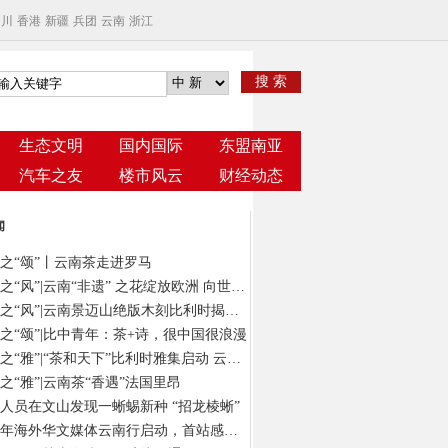
四川
香港
新疆
兵团
云南
浙江
搜 索
生态文明
国内国际
东盟南亚
汽车之友
楼市风云
财经动态
闻
之“颂”丨云南茶走进罗马
云茶之“风”|云南“非遗” 之花绽放欧洲 向世界发出“景迈之约”
云茶之“风”|云南景迈山绝版木刻比利时揭幕 以“有形”版画绘“无象”茶意
之“颂”|比中青年：茶+诗，很中国很浪漫
云茶之“雅”|“茶和天下”比利时雅集启动 云南茶在“欧洲心脏”演绎风雅颂
之“雅”|云南茶“香遇”法国里昂
人员在文山发现一蜥蜴新种 “招龙棱蜥”
2024年海外华文媒体云南行启动，首站感受春城独特气质