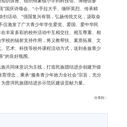
通知识讲座、组织倚象镇小学到科技馆、博物馆参
我”国庆诗颂会、“小手拉大手、缅怀英烈、传承精
祭扫活动、“强国复兴有我，弘扬传统文化，汲取奋
，不仅激发了广大青少年学生爱党、爱国、爱中华民
年在丰富多彩的校外活动中互相交往、相互尊重、相
边学校的辐射支持作用，将义教帮扶、素质拓展、文
化、艺术、科技等校外课程活动方式，送到各族青少
亲”的良好氛围。
族共同体意识为主线，打造民族团结进步创建升级
”教育理念，秉承“服务青少年效力全社会”宗旨，充分
，为普洱民族团结进步示范区建设贡献力量。
分享到：