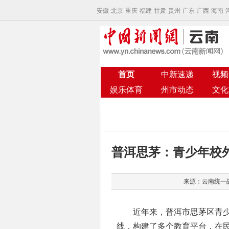
安徽
北京
重庆
福建
甘肃
贵州
广东
广西
海南
首页
中新速递
视频
娱乐体育
州市动态
文化
普洱思茅：青少年校
来源：云南统一战线
近年来，普洱市思茅区青少
线，构建了多个教育平台，在