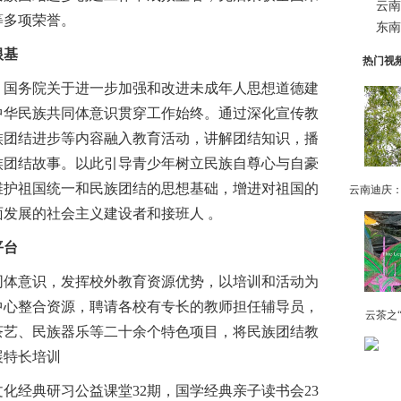
云南
等多项荣誉。
东南
根基
热门视
国务院关于进一步加强和改进未成年人思想道德建
中华民族共同体意识贯穿工作始终。通过深化宣传教
族团结进步等内容融入教育活动，讲解团结知识，播
族团结故事。以此引导青少年树立民族自尊心与自豪
维护祖国统一和民族团结的思想基础，增进对祖国的
发展的社会主义建设者和接班人 。
平台
体意识，发挥校外教育资源优势，以培训和活动为
中心整合资源，聘请各校有专长的教师担任辅导员，
云茶之
茶艺、民族器乐等二十余个特色项目，将民族团结教
展特长培训
经典研习公益课堂32期，国学经典亲子读书会23