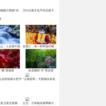
云南野生动物园大熊猫“珍多”迎来十岁生日
2024云南文化节在伦敦卡姆登市场举办
片
坪山：人在画中游
在墨江，有一种幸福叫晒秋！
“枫”景独美
哈尼梯田“丰”景在望
山乡的热闹火把节
“云南昆明：大熊猫珍多迎来10岁生日
中国成功发射卫星互联网高轨卫星
丘北：万寿菊采摘季吸引游客打卡