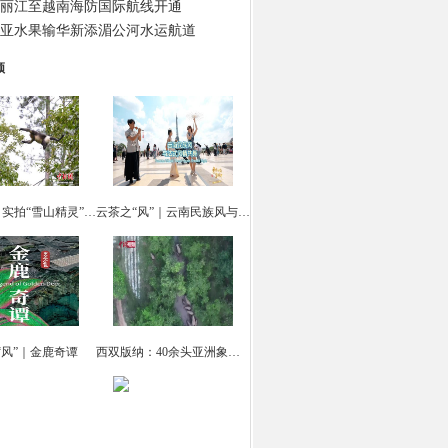
丽江至越南海防国际航线开通
亚水果输华新添湄公河水运航道
频
云南迪庆：实拍“雪山精灵” 滇金丝猴觅食
云茶之“风”｜云南民族风与法式风情共舞
“风”｜金鹿奇谭
西双版纳：40余头亚洲象集体“出游戏水”