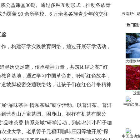
实践公益课堂30期。通过多种互动形式，推动各族青
成为覆盖 90 余所学校、6 万余名各族青少年的交往
热门图
互鉴
作，构建研学实践教育网络，通过开展研学活动，
。
大理罗
追寻历史足迹，传承精神力量，共筑团结之花” 红
色教育基地，通过学习中国革命史、聆听红色故事，
古道坡脚秘密交通联络站，让孩子们在红色斗争精神
这里
中缅边境
“品味茶香 情系茶城”研学活动。以普洱茶、普洱
生到营盘山万亩茶园、困鹿山、祖祥有机茶有限公
“品味茶香 情系茶城”研学活动，到南岛河小凹子咖
南农业大学、老爪箐子元稻田咖啡庄园等地开展“探