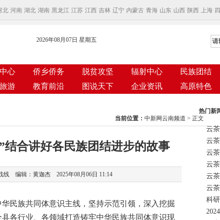
河北
河南
湖北
湖南
黑龙江
江苏
江西
吉林
辽宁
内蒙古
青海
山东
山西
陕西
上海
2026年08月07日 星期五
中心
侨乡侨务
脱贫攻坚
辐射中心
民族团结
旅游
教育前沿
图说天下
企业资讯
高原特色
热门新
当前位置：
中新网云南频道
> 正文
云茶
面”结合讲好各民族团结进步的故事
云茶
 编辑：黄迦杰 2025年08月06日 11:14
云茶
科研
华民族共同体意识主线，坚持示范引领，深入挖掘
全县各行业、各领域打造铸牢中华民族共同体意识现