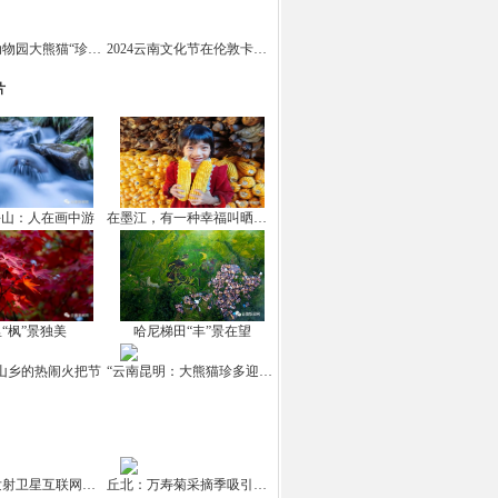
云南野生动物园大熊猫“珍多”迎来十岁生日
2024云南文化节在伦敦卡姆登市场举办
片
坪山：人在画中游
在墨江，有一种幸福叫晒秋！
“枫”景独美
哈尼梯田“丰”景在望
山乡的热闹火把节
“云南昆明：大熊猫珍多迎来10岁生日
中国成功发射卫星互联网高轨卫星
丘北：万寿菊采摘季吸引游客打卡