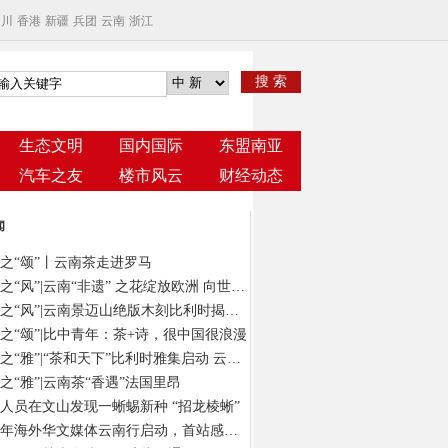
四川
香港
新疆
兵团
云南
浙江
搜 索
生态文明
国内国际
东盟南亚
汽车之友
楼市风云
财经动态
闻
之“颂”丨云南茶走进罗马
云茶之“风”|云南“非遗” 之花绽放欧洲 向世界发出“景迈之约”
云茶之“风”|云南景迈山绝版木刻比利时揭幕 以“有形”版画绘“无象”茶意
之“颂”|比中青年：茶+诗，很中国很浪漫
云茶之“雅”|“茶和天下”比利时雅集启动 云南茶在“欧洲心脏”演绎风雅颂
之“雅”|云南茶“香遇”法国里昂
人员在文山发现一蜥蜴新种 “招龙棱蜥”
2024年海外华文媒体云南行启动，首站感受春城独特气质