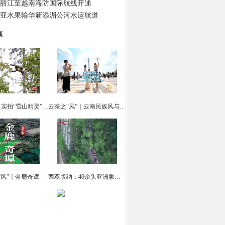
丽江至越南海防国际航线开通
亚水果输华新添湄公河水运航道
频
云南迪庆：实拍“雪山精灵” 滇金丝猴觅食
云茶之“风”｜云南民族风与法式风情共舞
“风”｜金鹿奇谭
西双版纳：40余头亚洲象集体“出游戏水”