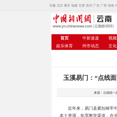
安徽
北京
重庆
福建
甘肃
贵州
广东
广西
海南
首页
中新速递
视频
娱乐体育
州市动态
文化
玉溪易门：“点线
来源：云南统一战线
近年来，易门县紧扣铸牢中
本土资源，拓宽教学渠道，在