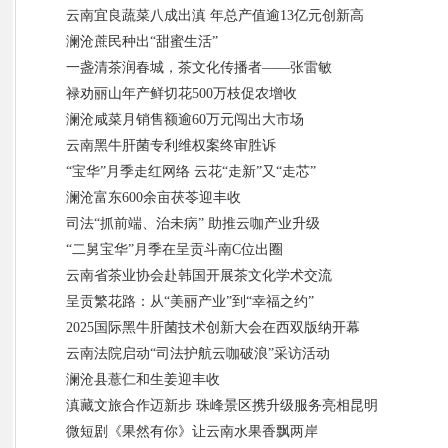
云南宜良蔬菜八成出滇 年总产值逾13亿元创新高
澜沧蔗民种出“甜蜜生活”
一盏清茶润春城，茶文化传播者——张雷敏
禄劝丽山年产鲜切花500万枝促农增收
澜沧咸菜月销售额逾60万元闯出大市场
云南黑牛肝菌专利维权案终审胜诉
“宝华”月季走红网络 云花“走新”又“走芯”
澜沧富东600余亩茯苓迎丰收
司法“抓前端、治未病” 助推云咖产业升级
“二舅宝华”月季在呈贡斗南C位出圈
云南省茶业协会赴韩国开展茶文化学术交流
呈贡繁花路：从“美丽产业”到“幸福之约”
2025国际黑牛肝菌技术创新大会在西双版纳开幕
云南法院启动“司法护航云咖破浪”采访活动
澜沧县薏仁和生姜迎丰收
滇藏文旅合作迈新步 珠峰景区携升级服务亮相昆明
微短剧《果然有你》让云南水果香飘两岸