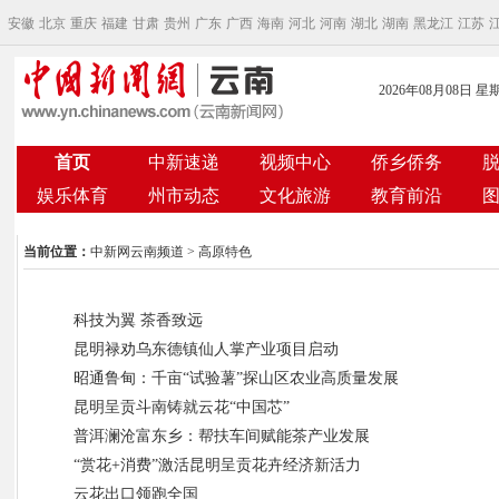
安徽
北京
重庆
福建
甘肃
贵州
广东
广西
海南
河北
河南
湖北
湖南
黑龙江
江苏
2026年08月08日 星
首页
中新速递
视频中心
侨乡侨务
娱乐体育
州市动态
文化旅游
教育前沿
当前位置：
中新网云南频道
> 高原特色
科技为翼 茶香致远
昆明禄劝乌东德镇仙人掌产业项目启动
昭通鲁甸：千亩“试验薯”探山区农业高质量发展
昆明呈贡斗南铸就云花“中国芯”
普洱澜沧富东乡：帮扶车间赋能茶产业发展
“赏花+消费”激活昆明呈贡花卉经济新活力
云花出口领跑全国