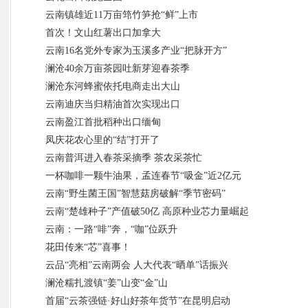
云南镇雄近11万亩筇竹笋抢“鲜”上市
首次！文山红薯出口加拿大
云南16名党外专家为玉溪多产业“把脉开方”
澜沧40余万亩茶园吐新芽迎春茶季
澜沧东河蜂蜜依托电商走出大山
云南迪庆当归精油首次实现出口
云南盈江首批稻种出口缅甸
凤庆花农心里的“结”打开了
云南普洱进入春茶采摘季 茶农采茶忙
一杯咖啡一颗牛油果，孟连春节“吸金”近2亿元
云南“野生菌王国”智慧菇房破解“季节密码”
云南“楚雄种子”产值破50亿 高原种业芯力量崛起
云南：一路“啡”奔，“咖”位跃升
花田传来“芯”喜事！
云品“亮相”云南两会 人大代表“晒单”话振兴
澜沧糯扎渡镇“姜”山变“金”山
首届“云茶强链·好山好茶年货节”在昆明启动