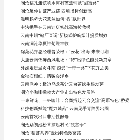
澜沧糯扎渡镇响水河村芭蕉铺就“甜蜜路”
澜沧延伸甘蔗产业链 四项指标创新高
嵩明杨桥大花蕙兰如何“香”飘世界
中法携手在云南迪庆实战高海拔救援
云南中烟“站厂直调”新模式护航烟叶提质增效
云南澜沧华夏神菊迎丰收
锦苑花卉总经理曹荣根：“云花”出海 未来可期
大唐云南锦屏西风电场：“转”出绿色能源新篇章
外媒走进呈贡斗南 感受“一带一路”下花卉之美
金秋石榴红，情暖会泽乡
云南腾冲：极边乌龙茶让云台茶缘生根发芽
澜沧小咖啡撬动大产业走出特色发展路
一束鲜花、一杯咖啡：台商搭起云台交流“高原特色”桥梁
科技创新赋能“魔力菌菇” 云南见手青跨界出圈
云南首次出口非活性酵母
澜沧勐朗姬松茸撑起村民“致富伞”
澜沧“稻虾共养”走出特色致富路