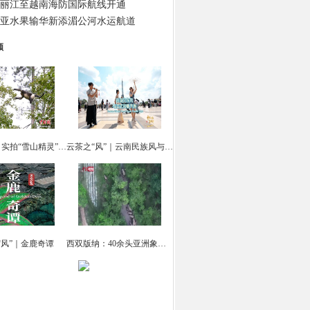
丽江至越南海防国际航线开通
亚水果输华新添湄公河水运航道
频
云南迪庆：实拍“雪山精灵” 滇金丝猴觅食
云茶之“风”｜云南民族风与法式风情共舞
“风”｜金鹿奇谭
西双版纳：40余头亚洲象集体“出游戏水”