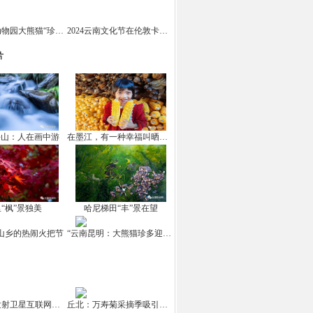
云南野生动物园大熊猫“珍多”迎来十岁生日
2024云南文化节在伦敦卡姆登市场举办
片
坪山：人在画中游
在墨江，有一种幸福叫晒秋！
“枫”景独美
哈尼梯田“丰”景在望
山乡的热闹火把节
“云南昆明：大熊猫珍多迎来10岁生日
中国成功发射卫星互联网高轨卫星
丘北：万寿菊采摘季吸引游客打卡