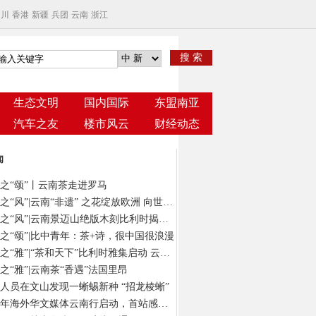
四川
香港
新疆
兵团
云南
浙江
搜 索
生态文明
国内国际
东盟南亚
汽车之友
楼市风云
财经动态
闻
之“颂”丨云南茶走进罗马
云茶之“风”|云南“非遗” 之花绽放欧洲 向世界发出“景迈之约”
云茶之“风”|云南景迈山绝版木刻比利时揭幕 以“有形”版画绘“无象”茶意
之“颂”|比中青年：茶+诗，很中国很浪漫
云茶之“雅”|“茶和天下”比利时雅集启动 云南茶在“欧洲心脏”演绎风雅颂
之“雅”|云南茶“香遇”法国里昂
人员在文山发现一蜥蜴新种 “招龙棱蜥”
2024年海外华文媒体云南行启动，首站感受春城独特气质