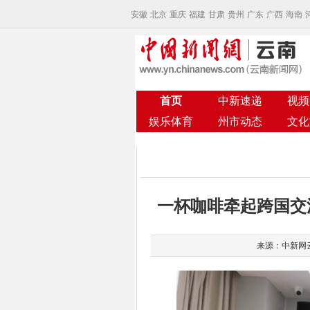
安徽
北京
重庆
福建
甘肃
贵州
广东
广西
海南
首页
中新速递
视频
娱乐体育
州市动态
文化
一杯咖啡牵起跨国交
来源：中新网云南