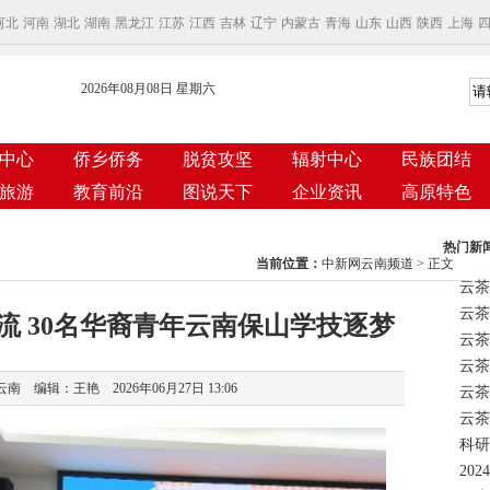
河北
河南
湖北
湖南
黑龙江
江苏
江西
吉林
辽宁
内蒙古
青海
山东
山西
陕西
上海
2026年08月08日 星期六
中心
侨乡侨务
脱贫攻坚
辐射中心
民族团结
旅游
教育前沿
图说天下
企业资讯
高原特色
热门新
当前位置：
中新网云南频道
> 正文
云茶
流 30名华裔青年云南保山学技逐梦
云茶
 编辑：王艳 2026年06月27日 13:06
云茶
科研