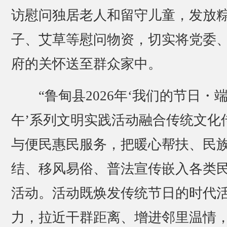
访慰问独居老人和留守儿童，发放
子、艾草等慰问物资，切实将党委
府的关怀送至群众家中。
“鲁甸县2026年‘我们的节日・
午’系列文明实践活动融合传统文化
与便民惠民服务，把暖心帮扶、民
结、移风易俗、普法宣传嵌入各类
活动。活动既焕发传统节日的时代
力，拉近干群距离、增进邻里温情