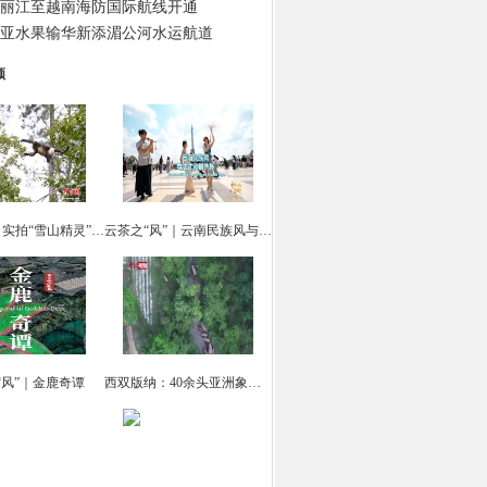
丽江至越南海防国际航线开通
亚水果输华新添湄公河水运航道
频
云南迪庆：实拍“雪山精灵” 滇金丝猴觅食
云茶之“风”｜云南民族风与法式风情共舞
“风”｜金鹿奇谭
西双版纳：40余头亚洲象集体“出游戏水”