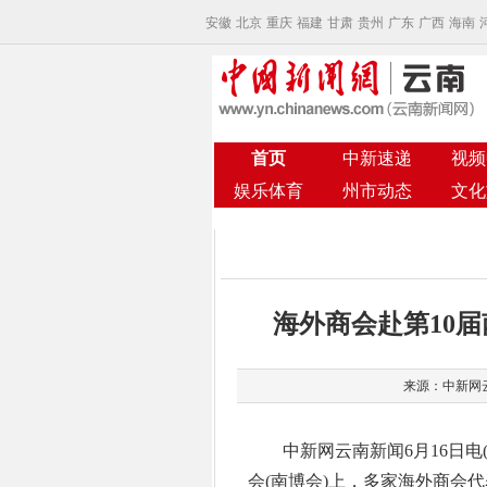
安徽
北京
重庆
福建
甘肃
贵州
广东
广西
海南
首页
中新速递
视频
娱乐体育
州市动态
文化
海外商会赴第10
来源：中新网云南
中新网云南新闻6月16日电(
会(南博会)上，多家海外商会