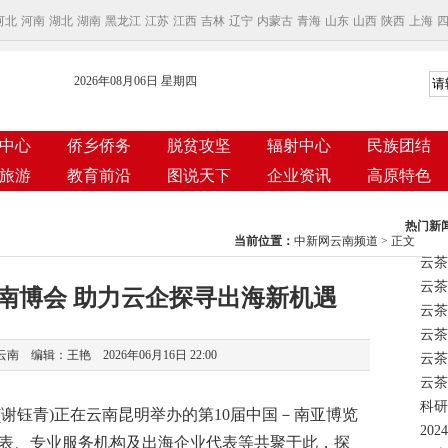
河北
河南
湖北
湖南
黑龙江
江苏
江西
吉林
辽宁
内蒙古
青海
山东
山西
陕西
上海
2026年08月06日 星期四
中心
侨乡侨务
脱贫攻坚
辐射中心
民族团结
旅游
教育前沿
图说天下
企业资讯
高原特色
热门新
当前位置：
中新网云南频道
> 正文
云茶
届南博会 助力云企探寻出海新机遇
云茶
 编辑：王艳 2026年06月16日 22:00
云茶
科研
谢钰青)正在云南昆明举办的第10届中国－南亚博览
代表、专业服务机构及出海企业代表等共聚于此，探