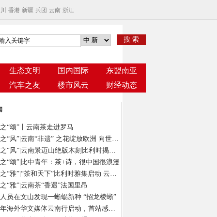
四川
香港
新疆
兵团
云南
浙江
搜 索
生态文明
国内国际
东盟南亚
汽车之友
楼市风云
财经动态
闻
之“颂”丨云南茶走进罗马
云茶之“风”|云南“非遗” 之花绽放欧洲 向世界发出“景迈之约”
云茶之“风”|云南景迈山绝版木刻比利时揭幕 以“有形”版画绘“无象”茶意
之“颂”|比中青年：茶+诗，很中国很浪漫
云茶之“雅”|“茶和天下”比利时雅集启动 云南茶在“欧洲心脏”演绎风雅颂
之“雅”|云南茶“香遇”法国里昂
人员在文山发现一蜥蜴新种 “招龙棱蜥”
2024年海外华文媒体云南行启动，首站感受春城独特气质