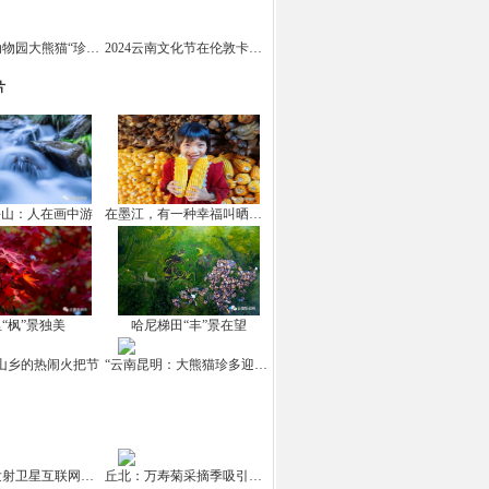
云南野生动物园大熊猫“珍多”迎来十岁生日
2024云南文化节在伦敦卡姆登市场举办
片
坪山：人在画中游
在墨江，有一种幸福叫晒秋！
“枫”景独美
哈尼梯田“丰”景在望
山乡的热闹火把节
“云南昆明：大熊猫珍多迎来10岁生日
中国成功发射卫星互联网高轨卫星
丘北：万寿菊采摘季吸引游客打卡