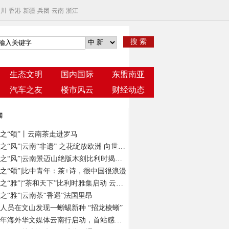
四川
香港
新疆
兵团
云南
浙江
搜 索
生态文明
国内国际
东盟南亚
汽车之友
楼市风云
财经动态
闻
之“颂”丨云南茶走进罗马
云茶之“风”|云南“非遗” 之花绽放欧洲 向世界发出“景迈之约”
云茶之“风”|云南景迈山绝版木刻比利时揭幕 以“有形”版画绘“无象”茶意
之“颂”|比中青年：茶+诗，很中国很浪漫
云茶之“雅”|“茶和天下”比利时雅集启动 云南茶在“欧洲心脏”演绎风雅颂
之“雅”|云南茶“香遇”法国里昂
人员在文山发现一蜥蜴新种 “招龙棱蜥”
2024年海外华文媒体云南行启动，首站感受春城独特气质