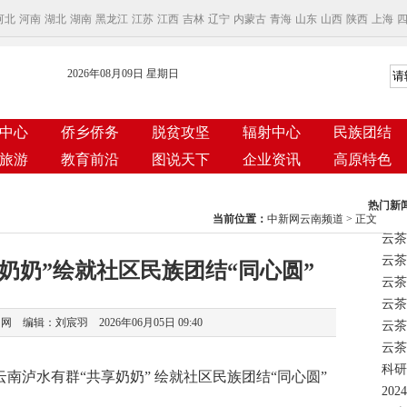
河北
河南
湖北
湖南
黑龙江
江苏
江西
吉林
辽宁
内蒙古
青海
山东
山西
陕西
上海
2026年08月09日 星期日
中心
侨乡侨务
脱贫攻坚
辐射中心
民族团结
旅游
教育前沿
图说天下
企业资讯
高原特色
热门新
当前位置：
中新网云南频道
> 正文
云茶
奶奶”绘就社区民族团结“同心圆”
云茶
 编辑：刘宸羽 2026年06月05日 09:40
云茶
科研
南泸水有群“共享奶奶” 绘就社区民族团结“同心圆”