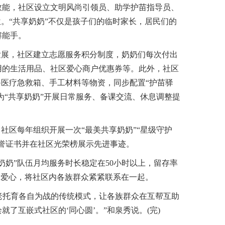
能，社区设立文明风尚引领员、助学护苗指导员、
位。“共享奶奶”不仅是孩子们的临时家长，居民们的
解能手。
展，社区建立志愿服务积分制度，奶奶们每次付出
用的生活用品、社区爱心商户优惠券等。此外，社区
备医疗急救箱、手工材料等物资，同步配置“护苗驿
，为“共享奶奶”开展日常服务、备课交流、休息调整提
区每年组织开展一次“最美共享奶奶”“星级守护
誉证书并在社区光荣榜展示先进事迹。
奶”队伍月均服务时长稳定在50小时以上，留存率
的爱心，将社区内各族群众紧紧联系在一起。
老托育各自为战的传统模式，让各族群众在互帮互助
了互嵌式社区的‘同心圆’。”和泉秀说。(完)