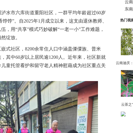
云南
东南
水市六库街道重阳社区，一群平均年龄超过60岁
热门视
香饽饽”。自2025年1月成立以来，这支由退休教师、
伍，用“共享”模式巧妙破解“一老一小”工作难题，
悄然绽放。
式社区，8200余常住人口中涵盖傈僳族、普米
，其中60岁以上居民逾1200人。近年来，社区新就
龄儿童托管看护和留守老人精神慰藉成为社区重点关
云茶之