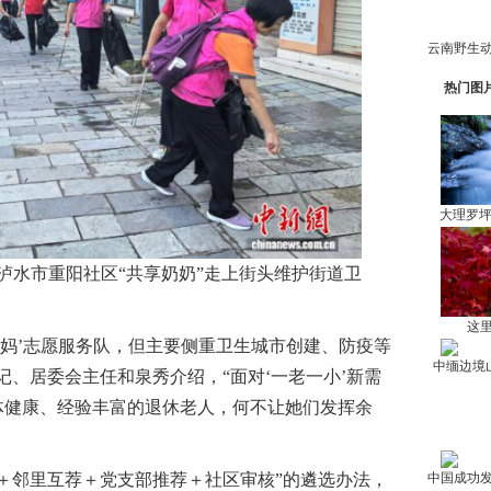
热门图
大理罗
州泸水市重阳社区“共享奶奶”走上街头维护街道卫
这里
妈’志愿服务队，但主要侧重卫生城市创建、防疫等
中缅边境
记、居委会主任和泉秀介绍，“面对‘一老一小’新需
体健康、经验丰富的退休老人，何不让她们发挥余
邻里互荐＋党支部推荐＋社区审核”的遴选办法，