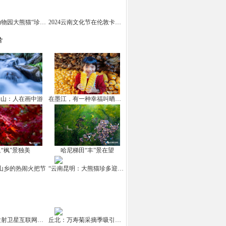
云南野生动物园大熊猫“珍多”迎来十岁生日
2024云南文化节在伦敦卡姆登市场举办
片
坪山：人在画中游
在墨江，有一种幸福叫晒秋！
“枫”景独美
哈尼梯田“丰”景在望
山乡的热闹火把节
“云南昆明：大熊猫珍多迎来10岁生日
中国成功发射卫星互联网高轨卫星
丘北：万寿菊采摘季吸引游客打卡