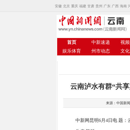
安徽
北京
重庆
福建
甘肃
贵州
广东
广西
海南
首页
中新速递
视频
娱乐体育
州市动态
文化
云南泸水有群“共享
来源：中国新闻网
中新网昆明6月4日电 题：云