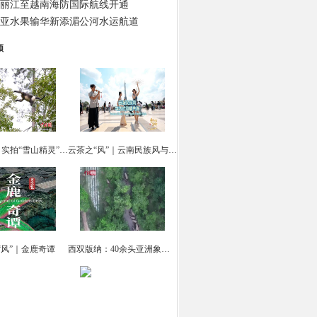
丽江至越南海防国际航线开通
亚水果输华新添湄公河水运航道
频
云南迪庆：实拍“雪山精灵” 滇金丝猴觅食
云茶之“风”｜云南民族风与法式风情共舞
“风”｜金鹿奇谭
西双版纳：40余头亚洲象集体“出游戏水”