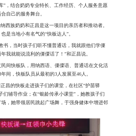
库”，结合奶奶专业特长、工作经历、个人服务意愿
适合自己的服务舞台。
的纳西族奶奶和正昌是这一项目的亲历者和推动者。
也是当地小有名气的“快板达人”。
江教书，当时孩子们听不懂普通话，我就跟他们学傈
两年我就能说流利的傈僳话了！”和正昌说。
民间快板队，用纳西语、傈僳语、普通话在文化活
3年间，快板队员从最初的3人发展至46人。
正昌的快板走进孩子们的课堂，在社区“护苗驿
子们辅导作业；在“银龄传承小课堂”，她教孩子们
广场，她带领居民跳起广场舞，于强身健体中增进邻