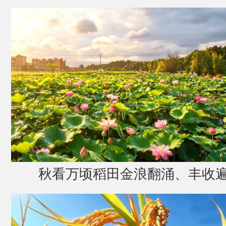
秋看万顷稻田金浪翻涌、丰收