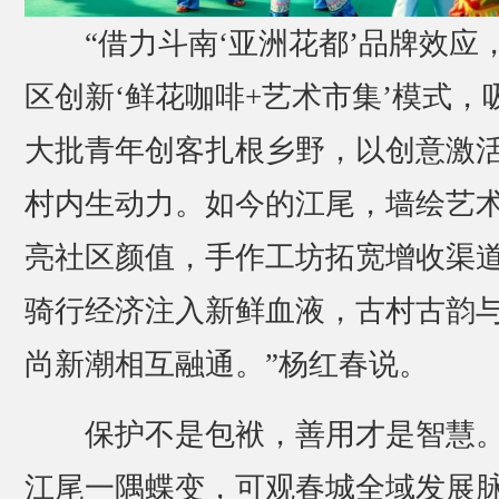
“借力斗南‘亚洲花都’品牌效应
区创新‘鲜花咖啡+艺术市集’模式，
大批青年创客扎根乡野，以创意激
村内生动力。如今的江尾，墙绘艺
亮社区颜值，手作工坊拓宽增收渠
骑行经济注入新鲜血液，古村古韵
尚新潮相互融通。”杨红春说。
保护不是包袱，善用才是智慧
江尾一隅蝶变，可观春城全域发展