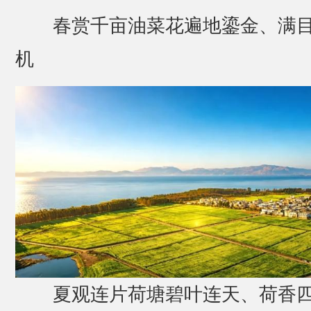
春赏千亩油菜花遍地鎏金、满
机
夏观连片荷塘碧叶连天、荷香