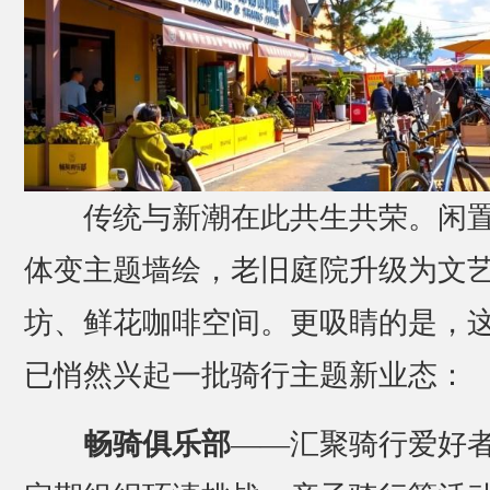
传统与新潮在此共生共荣。闲
体变主题墙绘，老旧庭院升级为文
坊、鲜花咖啡空间。更吸睛的是，
已悄然兴起一批骑行主题新业态：
畅骑俱乐部
——汇聚骑行爱好