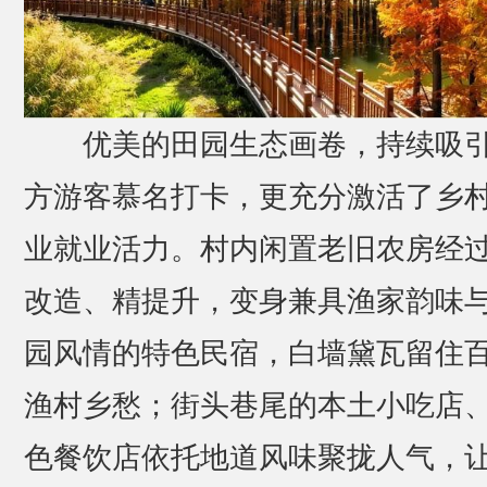
优美的田园生态画卷，持续吸
方游客慕名打卡，更充分激活了乡
业就业活力。村内闲置老旧农房经
改造、精提升，变身兼具渔家韵味
园风情的特色民宿，白墙黛瓦留住
渔村乡愁；街头巷尾的本土小吃店
色餐饮店依托地道风味聚拢人气，