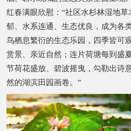
红春满眼欣慰：“社区水杉林湿地草
郁、水系连通、生态优良，成为各
鸟栖息繁衍的生态乐园，四季皆可
赏景、亲近自然；连片荷塘每到盛
节荷花盛放、碧波摇曳，勾勒出诗
然的湖滨田园画卷。”