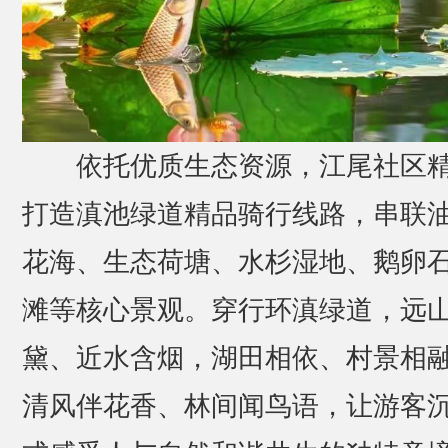
依托优质生态资源，江尾社区
打造滇池绿道精品骑行线路，串联
花海、生态荷塘、水杉湿地、鹅卵
滩等核心景观。穿行环滇绿道，远
黛、近水含烟，湖田相依、村景相
清风伴花香、林间闻鸟语，让游客