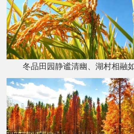
冬品田园静谧清幽、湖村相融