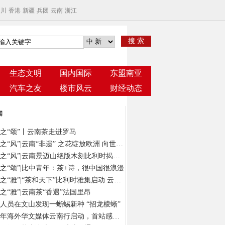
四川
香港
新疆
兵团
云南
浙江
搜 索
生态文明
国内国际
东盟南亚
汽车之友
楼市风云
财经动态
闻
之“颂”丨云南茶走进罗马
云茶之“风”|云南“非遗” 之花绽放欧洲 向世界发出“景迈之约”
云茶之“风”|云南景迈山绝版木刻比利时揭幕 以“有形”版画绘“无象”茶意
之“颂”|比中青年：茶+诗，很中国很浪漫
云茶之“雅”|“茶和天下”比利时雅集启动 云南茶在“欧洲心脏”演绎风雅颂
之“雅”|云南茶“香遇”法国里昂
人员在文山发现一蜥蜴新种 “招龙棱蜥”
2024年海外华文媒体云南行启动，首站感受春城独特气质