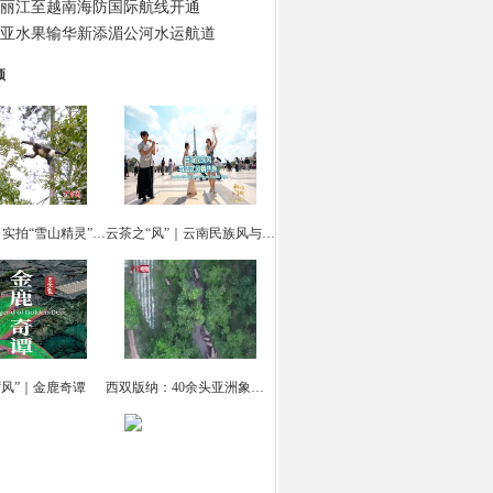
丽江至越南海防国际航线开通
亚水果输华新添湄公河水运航道
频
云南迪庆：实拍“雪山精灵” 滇金丝猴觅食
云茶之“风”｜云南民族风与法式风情共舞
“风”｜金鹿奇谭
西双版纳：40余头亚洲象集体“出游戏水”