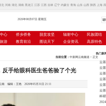
河北
河南
湖北
湖南
黑龙江
江苏
江西
吉林
辽宁
内蒙古
青海
山东
山西
陕西
上海
2026年08月07日 星期五
中心
侨乡侨务
脱贫攻坚
辐射中心
民族团结
旅游
教育前沿
图说天下
企业资讯
高原特色
热门新
当前位置：
中新网云南频道
> 正文
云茶
，反手给眼科医生爸爸验了个光
云茶
 编辑：王艳 2026年05月31日 21:11
云茶
科研