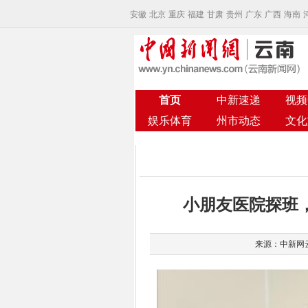
安徽
北京
重庆
福建
甘肃
贵州
广东
广西
海南
首页
中新速递
视频
娱乐体育
州市动态
文化
小朋友医院探班
来源：中新网云南