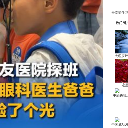
热门图
大理罗
这里
中缅边境