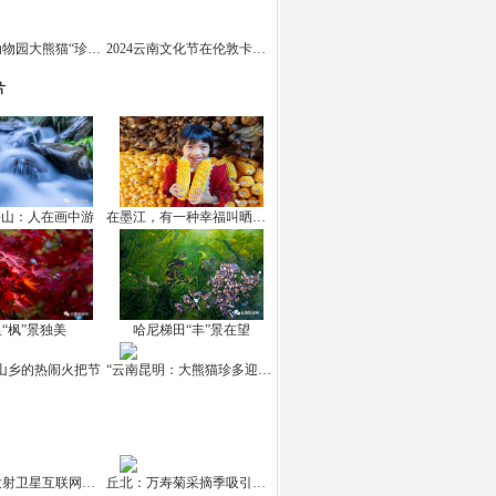
云南野生动物园大熊猫“珍多”迎来十岁生日
2024云南文化节在伦敦卡姆登市场举办
片
坪山：人在画中游
在墨江，有一种幸福叫晒秋！
“枫”景独美
哈尼梯田“丰”景在望
山乡的热闹火把节
“云南昆明：大熊猫珍多迎来10岁生日
中国成功发射卫星互联网高轨卫星
丘北：万寿菊采摘季吸引游客打卡