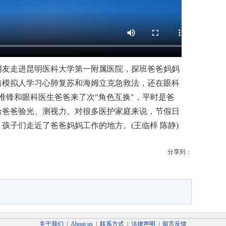
友走进昆明医科大学第一附属医院，探班爸爸妈妈
着模拟人学习心肺复苏和海姆立克急救法，还在眼科
惟锋和眼科医生爸爸来了次"角色互换"，平时是爸
给爸爸验光、测视力。对很多医护家庭来说，节假日
孩子们走近了爸爸妈妈工作的地方。(王临梓 陈静)
分享到：
关于我们
|
About us
|
联系方式
|
法律声明
|
留言反馈