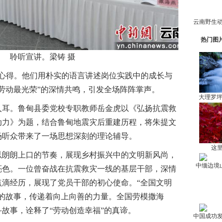
热门图
聆听宣讲。梁铸 摄
得。他们用朴实的语言讲述岗位实践中的成长与
劳动最光荣”的深情共鸣，引发全场阵阵掌声。
大理罗
耳。鲁甸县委党校专职教师岳金虎以《弘扬抗震救
动力》为题，结合鲁甸地震灾后重建历程，将朱提文
场听众带来了一场思想深刻的理论辅导。
这里
朗朗上口的节奏，展现乡村振兴中的文明新风尚，
中缅边境
亮色。一位曾奋战在抗震救灾一线的基层干部，深情
点滴经历，展现了党员干部的初心使命。“全国文明
承的故事，传递着向上向善的力量。全国劳模撒海
斗故事，诠释了“劳动创造幸福”的真谛。