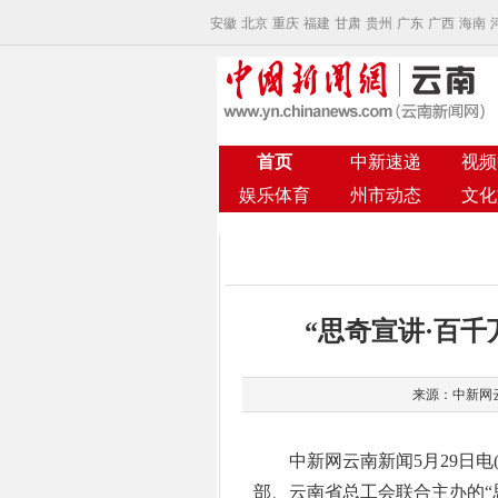
安徽
北京
重庆
福建
甘肃
贵州
广东
广西
海南
首页
中新速递
视频
娱乐体育
州市动态
文化
“思奇宣讲·百
来源：中新网云南
中新网云南新闻5月29日电(张
部、云南省总工会联合主办的“