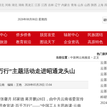
河北
河南
湖北
湖南
黑龙江
江苏
江西
吉林
辽宁
内蒙古
青海
山东
山西
陕西
上海
2026年08月06日 星期四
中心
侨乡侨务
脱贫攻坚
辐射中心
民族团结
旅游
教育前沿
图说天下
企业资讯
高原特色
热门新
当前位置：
中新网云南频道
> 正文
云茶
千万行”主题活动走进昭通龙头山
云茶
 编辑：王艳 2026年05月29日 15:04
云茶
科研
馨月 邱家德 蒋开鹏)28日，由中共云南省委宣传
思奇宣讲·百千万行”——“中国工人大思政课·云南