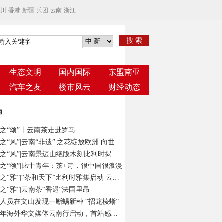
四川
香港
新疆
兵团
云南
浙江
搜 索
生态文明
国内国际
东盟南亚
汽车之友
楼市风云
财经动态
闻
之“颂”丨云南茶走进罗马
云茶之“风”|云南“非遗” 之花绽放欧洲 向世界发出“景迈之约”
云茶之“风”|云南景迈山绝版木刻比利时揭幕 以“有形”版画绘“无象”茶意
之“颂”|比中青年：茶+诗，很中国很浪漫
云茶之“雅”|“茶和天下”比利时雅集启动 云南茶在“欧洲心脏”演绎风雅颂
之“雅”|云南茶“香遇”法国里昂
人员在文山发现一蜥蜴新种 “招龙棱蜥”
2024年海外华文媒体云南行启动，首站感受春城独特气质