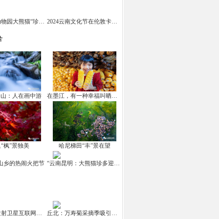
云南野生动物园大熊猫“珍多”迎来十岁生日
2024云南文化节在伦敦卡姆登市场举办
片
坪山：人在画中游
在墨江，有一种幸福叫晒秋！
“枫”景独美
哈尼梯田“丰”景在望
山乡的热闹火把节
“云南昆明：大熊猫珍多迎来10岁生日
中国成功发射卫星互联网高轨卫星
丘北：万寿菊采摘季吸引游客打卡