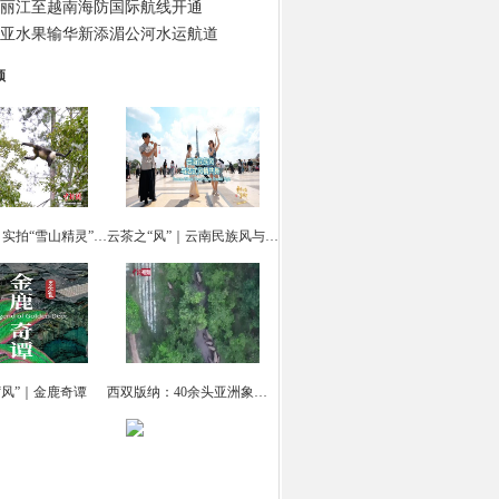
丽江至越南海防国际航线开通
亚水果输华新添湄公河水运航道
频
云南迪庆：实拍“雪山精灵” 滇金丝猴觅食
云茶之“风”｜云南民族风与法式风情共舞
“风”｜金鹿奇谭
西双版纳：40余头亚洲象集体“出游戏水”