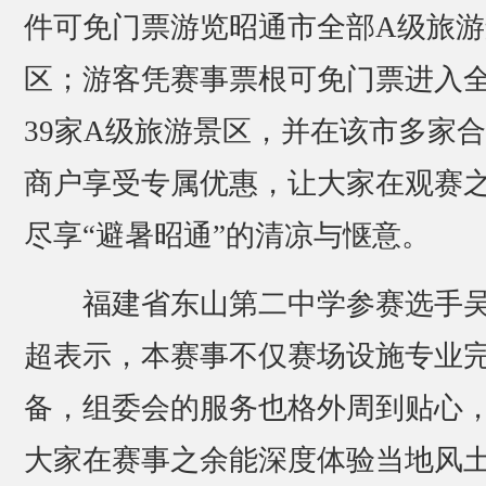
件可免门票游览昭通市全部A级旅游
区；游客凭赛事票根可免门票进入
39家A级旅游景区，并在该市多家
商户享受专属优惠，让大家在观赛
尽享“避暑昭通”的清凉与惬意。
福建省东山第二中学参赛选手
超表示，本赛事不仅赛场设施专业
备，组委会的服务也格外周到贴心
大家在赛事之余能深度体验当地风