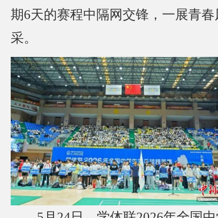
期6天的赛程中隔网交锋，一展青春
采。
5月24日，学体联2026年全国