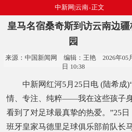
中新网|云南
正文
•
皇马名宿桑奇斯到访云南边疆
园
来源：中国新闻网 编辑：王艳 2026年05月
日 10:38
中新网红河5月25日电 (陆希成)
情、专注、纯粹——我在这些孩子
看到了对足球最真挚的热爱。”25日
班牙皇家马德里足球俱乐部前队长