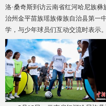
洛·桑奇斯到访云南省红河哈尼族彝
治州金平苗族瑶族傣族自治县第一
学，与少年球员们互动交流时表示