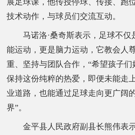
展足球课，他传授停球、传接、跑
技术动作，与球员们交流互动。
马诺洛·桑奇斯表示，足球不仅
能运动，更是脑力运动，它教会人
重、坚持与团队合作，“希望孩子们
保持这份纯粹的热爱，即便未能走
业道路，也能通过足球走向更广阔
界”。
金平县人民政府副县长熊伟表