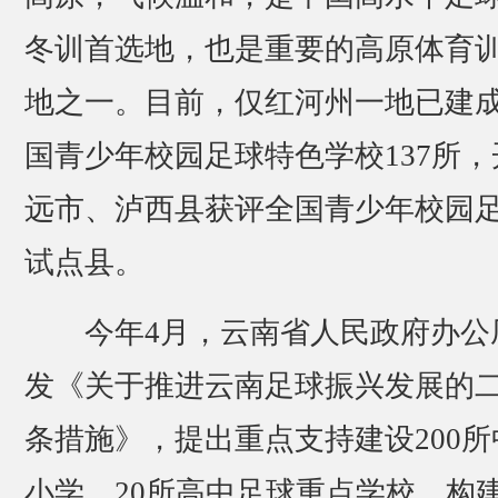
冬训首选地，也是重要的高原体育
地之一。目前，仅红河州一地已建
国青少年校园足球特色学校137所，
远市、泸西县获评全国青少年校园
试点县。
今年4月，云南省人民政府办公
发《关于推进云南足球振兴发展的
条措施》，提出重点支持建设200所
小学、20所高中足球重点学校，构