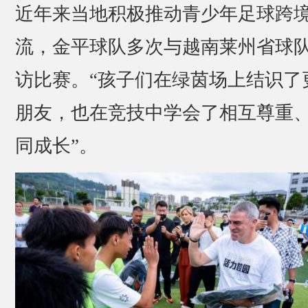
近年来当地积极推动青少年足球跨
流，金平球队多次与越南莱州省球
访比赛。“孩子们在绿茵场上结识了
朋友，也在竞技中学会了相互尊重
同成长”。