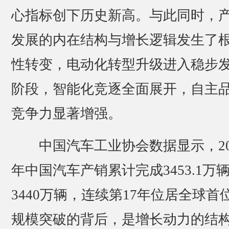
心指标创下历史新高。与此同时，
发展的内在结构与增长逻辑发生了
性转变，电动化转型升级进入稳步
阶段，智能化竞逐全面展开，自主
竞争力显著增强。
中国汽车工业协会数据显示，20
年中国汽车产销累计完成3453.1万
3440万辆，连续第17年位居全球首
规模突破的背后，是增长动力的结