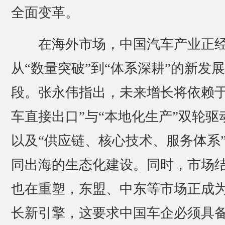
全面变革。
在海外市场，中国汽车产业正
从“数量突破”到“体系深耕”的新发
段。张永伟指出，未来增长将依赖于
车直接出口”与“本地化生产”双轮驱
以及“供应链、核心技术、服务体系
同出海的生态化建设。同时，市场
也在重塑，东盟、中东等市场正成
长新引擎，这要求中国车企必须具