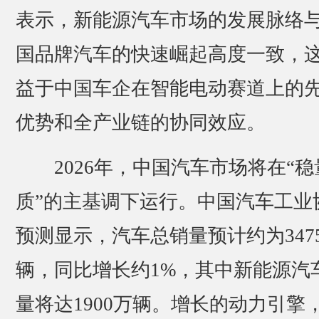
表示，新能源汽车市场的发展脉络
国品牌汽车的快速崛起高度一致，
益于中国车企在智能电动赛道上的
优势和全产业链的协同效应。
2026年，中国汽车市场将在“稳
质”的主基调下运行。中国汽车工业
预测显示，汽车总销量预计约为347
辆，同比增长约1%，其中新能源汽
量将达1900万辆。增长的动力引擎