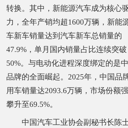
转换。其中，新能源汽车成为核心
力，全年产销均超1600万辆，新能
车新车销量达到汽车新车总销量的
47.9%，单月国内销量占比连续突破
50%。与电动化进程深度绑定的是
品牌的全面崛起。2025年，中国品
用车销量达2093.6万辆，市场份额
攀升至69.5%。
中国汽车工业协会副秘书长陈