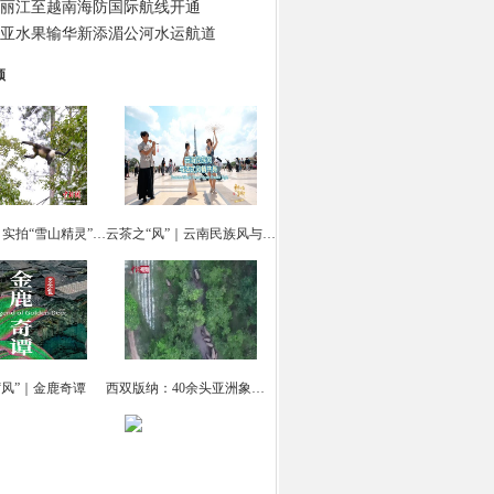
丽江至越南海防国际航线开通
亚水果输华新添湄公河水运航道
频
云南迪庆：实拍“雪山精灵” 滇金丝猴觅食
云茶之“风”｜云南民族风与法式风情共舞
“风”｜金鹿奇谭
西双版纳：40余头亚洲象集体“出游戏水”