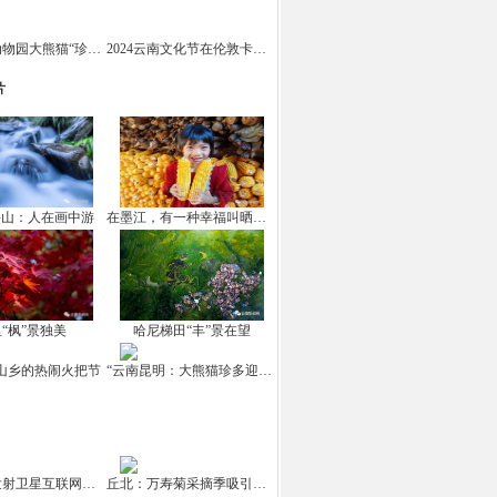
云南野生动物园大熊猫“珍多”迎来十岁生日
2024云南文化节在伦敦卡姆登市场举办
片
坪山：人在画中游
在墨江，有一种幸福叫晒秋！
“枫”景独美
哈尼梯田“丰”景在望
山乡的热闹火把节
“云南昆明：大熊猫珍多迎来10岁生日
中国成功发射卫星互联网高轨卫星
丘北：万寿菊采摘季吸引游客打卡