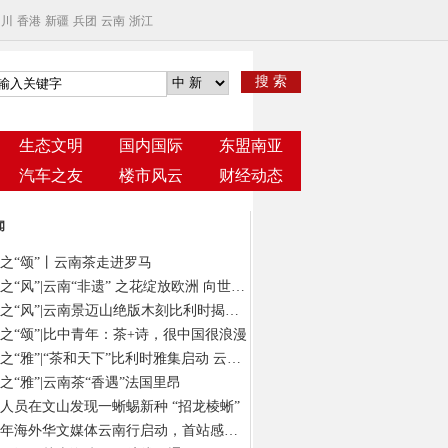
四川
香港
新疆
兵团
云南
浙江
搜 索
生态文明
国内国际
东盟南亚
汽车之友
楼市风云
财经动态
闻
之“颂”丨云南茶走进罗马
云茶之“风”|云南“非遗” 之花绽放欧洲 向世界发出“景迈之约”
云茶之“风”|云南景迈山绝版木刻比利时揭幕 以“有形”版画绘“无象”茶意
之“颂”|比中青年：茶+诗，很中国很浪漫
云茶之“雅”|“茶和天下”比利时雅集启动 云南茶在“欧洲心脏”演绎风雅颂
之“雅”|云南茶“香遇”法国里昂
人员在文山发现一蜥蜴新种 “招龙棱蜥”
2024年海外华文媒体云南行启动，首站感受春城独特气质