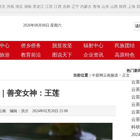
河北
河南
湖北
湖南
黑龙江
江苏
江西
吉林
辽宁
内蒙古
青海
山东
山西
陕西
上海
2026年08月08日 星期六
中心
侨乡侨务
脱贫攻坚
辐射中心
民族团结
旅游
教育前沿
图说天下
企业资讯
高原特色
热门新
当前位置：
中新网云南频道
> 正文
云茶
｜善变女神：王莲
云茶
 编辑：洪沂 2024年02月20日 21:08
云茶
科研