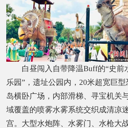
白昼闯入自带降温Buff的“史前
乐园”，遗址公园内，20米超宽巨型
岛横卧广场，内部滑梯、寻宝机关
域覆盖的喷雾水雾系统交织成清凉
宫。大型水炮阵、水雾门、水枪大