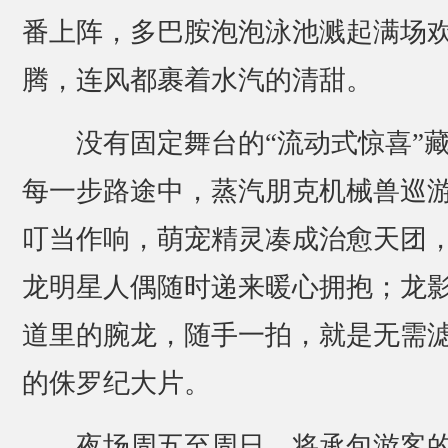
番上阵，多巴胺泡泡泳池溅起满场
腾，连风都裹着水汽的清甜。
没有固定舞台的“流动式惊喜”
每一步路途中，蒸汽朋克机械兽巡
叮当作响，萌宠精灵凑成治愈天团
龙明星人偶随时递来暖心拥抱；龙
道里的腕龙，随手一拍，就是无需
的侏罗纪大片。
夜场周五至周日，将承包游客