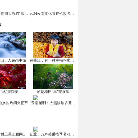
云南野生动物园大熊猫“珍多”迎来十岁生日
2024云南文化节在伦敦卡姆登市场举办
片
坪山：人在画中游
在墨江，有一种幸福叫晒秋！
“枫”景独美
哈尼梯田“丰”景在望
山乡的热闹火把节
“云南昆明：大熊猫珍多迎来10岁生日
中国成功发射卫星互联网高轨卫星
丘北：万寿菊采摘季吸引游客打卡