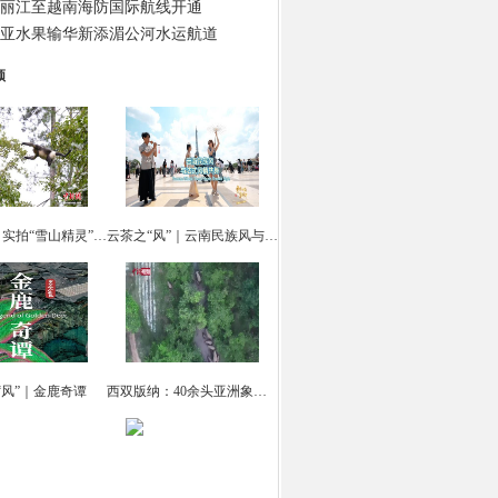
丽江至越南海防国际航线开通
亚水果输华新添湄公河水运航道
频
云南迪庆：实拍“雪山精灵” 滇金丝猴觅食
云茶之“风”｜云南民族风与法式风情共舞
“风”｜金鹿奇谭
西双版纳：40余头亚洲象集体“出游戏水”