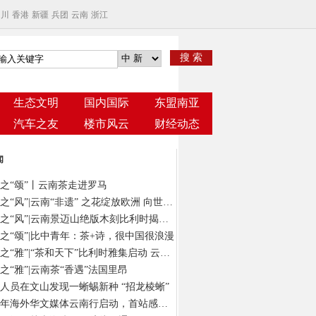
四川
香港
新疆
兵团
云南
浙江
搜 索
生态文明
国内国际
东盟南亚
汽车之友
楼市风云
财经动态
闻
之“颂”丨云南茶走进罗马
云茶之“风”|云南“非遗” 之花绽放欧洲 向世界发出“景迈之约”
云茶之“风”|云南景迈山绝版木刻比利时揭幕 以“有形”版画绘“无象”茶意
之“颂”|比中青年：茶+诗，很中国很浪漫
云茶之“雅”|“茶和天下”比利时雅集启动 云南茶在“欧洲心脏”演绎风雅颂
之“雅”|云南茶“香遇”法国里昂
人员在文山发现一蜥蜴新种 “招龙棱蜥”
2024年海外华文媒体云南行启动，首站感受春城独特气质