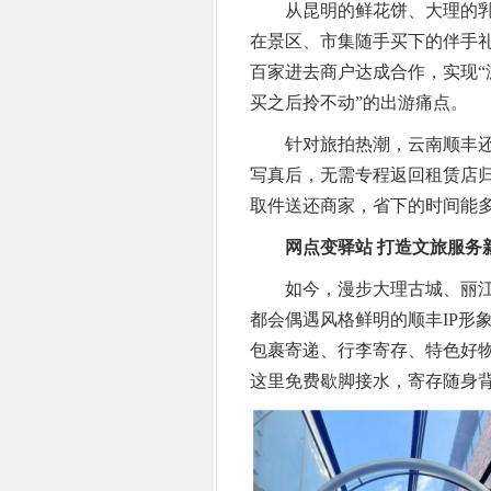
从昆明的鲜花饼、大理的乳
在景区、市集随手买下的伴手
百家进去商户达成合作，实现“
买之后拎不动”的出游痛点。
针对旅拍热潮，云南顺丰还特
写真后，无需专程返回租赁店
取件送还商家，省下的时间能
网点变驿站 打造文旅服务
如今，漫步大理古城、丽江
都会偶遇风格鲜明的顺丰IP形
包裹寄递、行李寄存、特色好物
这里免费歇脚接水，寄存随身