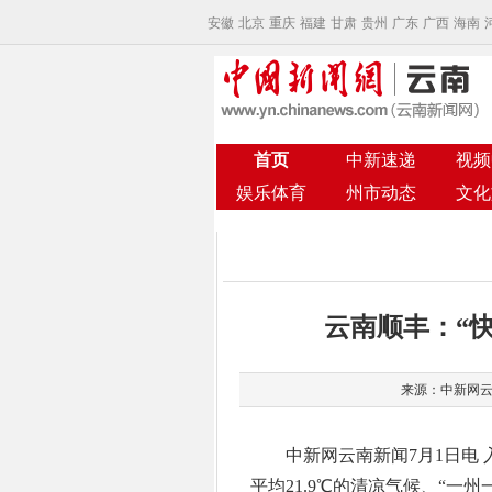
安徽
北京
重庆
福建
甘肃
贵州
广东
广西
海南
首页
中新速递
视频
娱乐体育
州市动态
文化
云南顺丰：“
来源：中新网云南
中新网云南新闻7月1日电 
平均21.9℃的清凉气候、“一