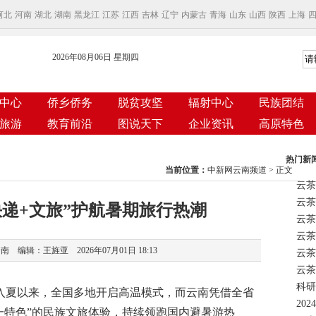
河北
河南
湖北
湖南
黑龙江
江苏
江西
吉林
辽宁
内蒙古
青海
山东
山西
陕西
上海
2026年08月06日 星期四
中心
侨乡侨务
脱贫攻坚
辐射中心
民族团结
旅游
教育前沿
图说天下
企业资讯
高原特色
热门新
当前位置：
中新网云南频道
> 正文
云茶
快递+文旅”护航暑期旅行热潮
云茶
 编辑：王旌亚 2026年07月01日 18:13
云茶
科研
入夏以来，全国多地开启高温模式，而云南凭借全省
州一特色”的民族文旅体验，持续领跑国内避暑游热