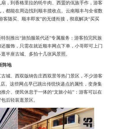
扇，到香格里拉的牦牛肉、西盟的佤族手作，游客
礼，都能在周边找到顺丰揽收点。云南顺丰与全省数
游客随买、顺丰即发”的无缝衔接，彻底解决“买买
别推出“旅拍服装代还”专属服务：游客拍完民族
归还服饰，只需在就近顺丰网点下单，小哥即可上门
多逛半座古城、多拍十几张风景照。
新阵地
古城、西双版纳告庄西双景等热门景区，不少游客
象店。这些网点早已跳出传统快递点的属性，变身集
推介、便民休息于一体的“文旅小站”：游客可以在
背包后轻装逛景区。