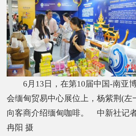
6月13日，在第10届中国-南亚
会缅甸贸易中心展位上，杨紫荆(左一
向客商介绍缅甸咖啡。 中新社记者
冉阳 摄