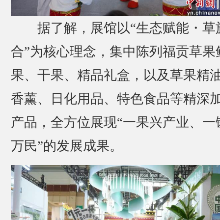
据了解，展馆以“生态赋能・草
合”为核心理念，集中陈列福贡草果
果、干果、精品礼盒，以及草果精
香薰、日化用品、特色食品等精深
产品，全方位展现“一果兴产业、一
万民”的发展成果。