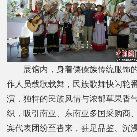
展馆内，身着傈僳族传统服饰
作人员载歌载舞，民族歌舞快闪轮
演，独特的民族风情与浓郁草果香
织，吸引南亚、东南亚多国采购商
宾代表团纷至沓来，驻足品鉴、沉