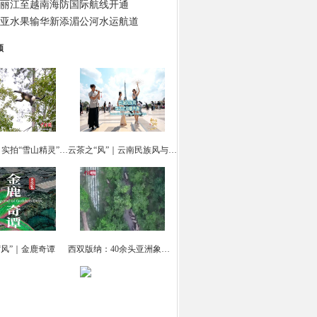
丽江至越南海防国际航线开通
亚水果输华新添湄公河水运航道
频
云南迪庆：实拍“雪山精灵” 滇金丝猴觅食
云茶之“风”｜云南民族风与法式风情共舞
“风”｜金鹿奇谭
西双版纳：40余头亚洲象集体“出游戏水”