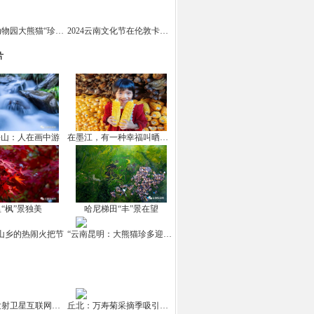
云南野生动物园大熊猫“珍多”迎来十岁生日
2024云南文化节在伦敦卡姆登市场举办
片
坪山：人在画中游
在墨江，有一种幸福叫晒秋！
“枫”景独美
哈尼梯田“丰”景在望
山乡的热闹火把节
“云南昆明：大熊猫珍多迎来10岁生日
中国成功发射卫星互联网高轨卫星
丘北：万寿菊采摘季吸引游客打卡