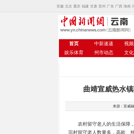
安徽
北京
重庆
福建
甘肃
贵州
广东
广西
海南
首页
中新速递
视频
娱乐体育
州市动态
文化
曲靖宣威热水镇
来源：宣威融媒
农村留守老人的生活保障，
宗村留守老人数量多，高龄、