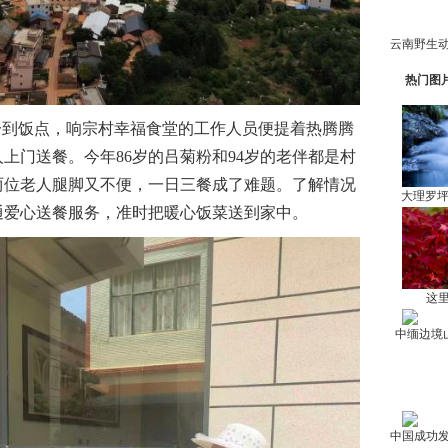
热门图
到饭点，响宗村幸福食堂的工作人员便提着热腾腾
上门送餐。今年86岁的吕菊粉和94岁的老伴都是村
两位老人腿脚又不便，一日三餐成了难题。了解情况
大理罗
通爱心送餐服务，准时把暖心饭菜送到家中。
这里
中缅边境