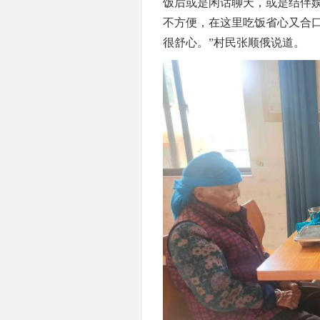
饭后或是闲话聊天，或是结伴
不方便，在这里吃饭省心又合
很舒心。”村民张顺俄说道。