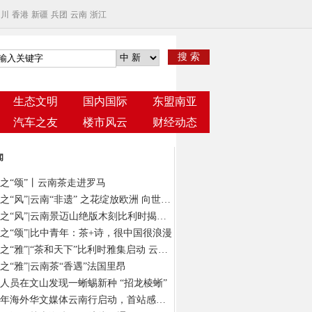
四川
香港
新疆
兵团
云南
浙江
搜 索
生态文明
国内国际
东盟南亚
汽车之友
楼市风云
财经动态
闻
之“颂”丨云南茶走进罗马
云茶之“风”|云南“非遗” 之花绽放欧洲 向世界发出“景迈之约”
云茶之“风”|云南景迈山绝版木刻比利时揭幕 以“有形”版画绘“无象”茶意
之“颂”|比中青年：茶+诗，很中国很浪漫
云茶之“雅”|“茶和天下”比利时雅集启动 云南茶在“欧洲心脏”演绎风雅颂
之“雅”|云南茶“香遇”法国里昂
人员在文山发现一蜥蜴新种 “招龙棱蜥”
2024年海外华文媒体云南行启动，首站感受春城独特气质