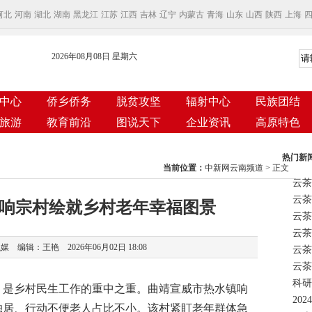
河北
河南
湖北
湖南
黑龙江
江苏
江西
吉林
辽宁
内蒙古
青海
山东
山西
陕西
上海
2026年08月08日 星期六
中心
侨乡侨务
脱贫攻坚
辐射中心
民族团结
旅游
教育前沿
图说天下
企业资讯
高原特色
热门新
当前位置：
中新网云南频道
> 正文
云茶
响宗村绘就乡村老年幸福图景
云茶
 编辑：王艳 2026年06月02日 18:08
云茶
科研
是乡村民生工作的重中之重。曲靖宣威市热水镇响
独居、行动不便老人占比不小。该村紧盯老年群体急