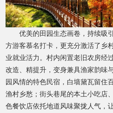
优美的田园生态画卷，持续吸
方游客慕名打卡，更充分激活了乡
业就业活力。村内闲置老旧农房经
改造、精提升，变身兼具渔家韵味
园风情的特色民宿，白墙黛瓦留住
渔村乡愁；街头巷尾的本土小吃店
色餐饮店依托地道风味聚拢人气，