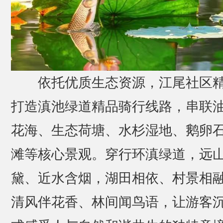
依托优质生态资源，江尾社区
打造滇池绿道精品骑行线路，串联
花海、生态荷塘、水杉湿地、鹅卵
滩等核心景观。穿行环滇绿道，远
黛、近水含烟，湖田相依、村景相
清风伴花香、林间闻鸟语，让游客