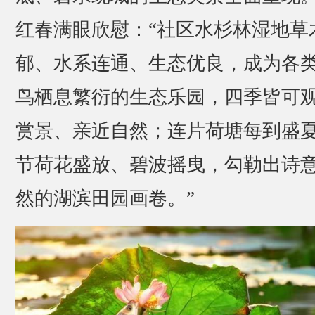
红春满眼欣慰：“社区水杉林湿地草
郁、水系连通、生态优良，成为各
鸟栖息繁衍的生态乐园，四季皆可
赏景、亲近自然；连片荷塘每到盛
节荷花盛放、碧波摇曳，勾勒出诗
然的湖滨田园画卷。”