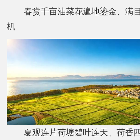
春赏千亩油菜花遍地鎏金、满
机
夏观连片荷塘碧叶连天、荷香