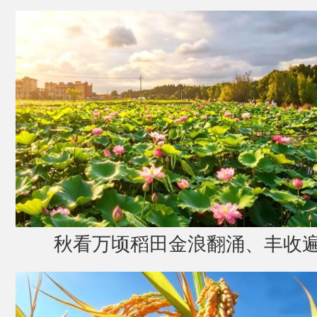
秋看万顷稻田金浪翻涌、丰收