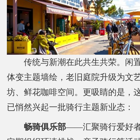
传统与新潮在此共生共荣。闲
体变主题墙绘，老旧庭院升级为文
坊、鲜花咖啡空间。更吸睛的是，
已悄然兴起一批骑行主题新业态：
畅骑俱乐部
——汇聚骑行爱好