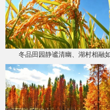
冬品田园静谧清幽、湖村相融