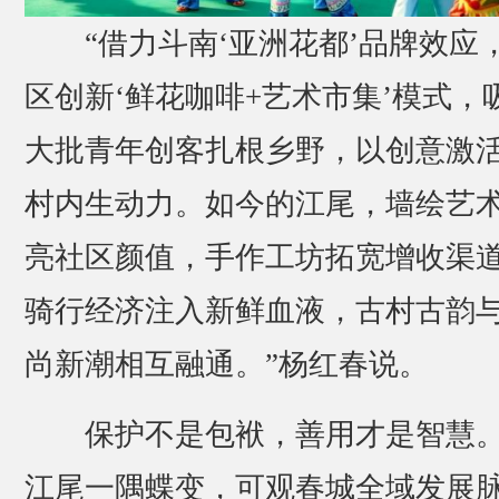
“借力斗南‘亚洲花都’品牌效应
区创新‘鲜花咖啡+艺术市集’模式，
大批青年创客扎根乡野，以创意激
村内生动力。如今的江尾，墙绘艺
亮社区颜值，手作工坊拓宽增收渠
骑行经济注入新鲜血液，古村古韵
尚新潮相互融通。”杨红春说。
保护不是包袱，善用才是智慧
江尾一隅蝶变，可观春城全域发展