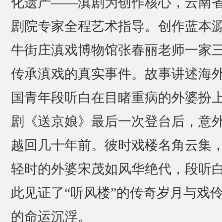
化遗产——滇剧为创作核心，云南
剧院专家全程艺术指导。创作蓝本
牛街庄滇戏博物馆张春丽老师一家
传承滇戏的真实事件。故事讲述海
国青年段听白在目睹重病的外婆扮
剧《送京娘》最后一次登台后，意
越回几十年前。彼时戏楼名角云集
轻时的外婆宋茂如风华绝代，段听
此见证了“听风楼”的传奇岁月与戏
的命运沉浮。