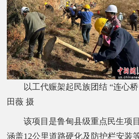
以工代赈架起民族团结 “连心桥
田薇 摄
该项目是鲁甸县级重点民生项
涵盖12公里道路硬化及防护栏安装