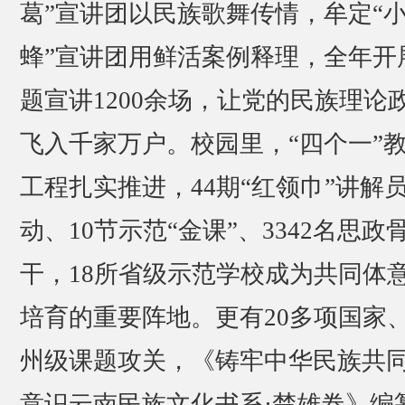
葛”宣讲团以民族歌舞传情，牟定“
蜂”宣讲团用鲜活案例释理，全年开
题宣讲1200余场，让党的民族理论
飞入千家万户。校园里，“四个一”
工程扎实推进，44期“红领巾”讲解
动、10节示范“金课”、3342名思政
干，18所省级示范学校成为共同体
培育的重要阵地。更有20多项国家
州级课题攻关，《铸牢中华民族共
意识云南民族文化书系·楚雄卷》编