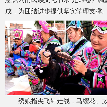
成，为团结进步提供坚实学理支撑
绣娘指尖飞针走线，马缨花、