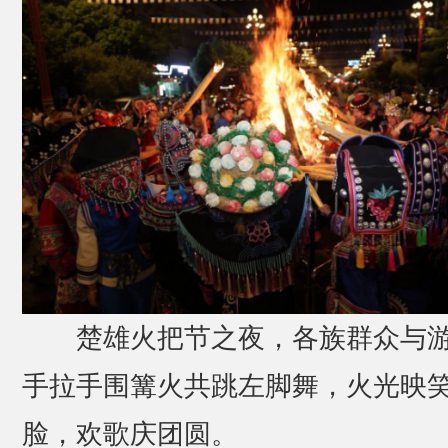
楚雄火把节之夜，各族群众与
手拉手围篝火共跳左脚舞，火光映
脸，欢歌庆团圆。