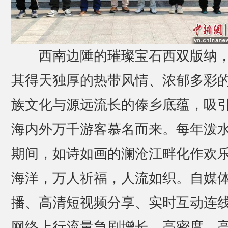
西南边陲的璀璨宝石西双版纳
其得天独厚的热带风情、浓郁多彩
族文化与源远流长的傣乡底蕴，吸
海内外万千游客慕名而来。每年泼
期间，如诗如画的澜沧江畔化作欢
海洋，万人祈福，人流如织。自媒
播、高清短视频分享、实时互动连
网络上行流量急剧增长。高密度、