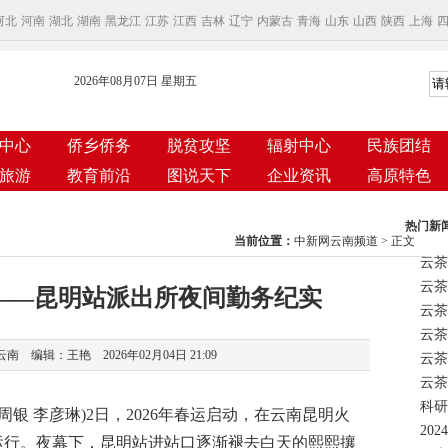
河北
河南
湖北
湖南
黑龙江
江苏
江西
吉林
辽宁
内蒙古
青海
山东
山西
陕西
上海
2026年08月07日 星期五
中心
侨乡侨务
脱贫攻坚
辐射中心
民族团结
旅游
教育前沿
图说天下
企业资讯
高原特色
热门新
当前位置：
中新网云南频道
> 正文
云茶
——昆明站派出所夜间勤务纪实
云茶
 编辑：王艳 2026年02月04日 21:09
云茶
科研
银 李彦琳)2日，2026年春运启动，在云南昆明火
运行。夜幕下，昆明站进站口逐渐褪去白天的熙熙攘