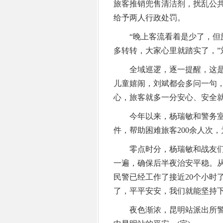
旅客推销兜售清洁剂，扰乱公
给予两人行政处罚。
“晚上客流看着是少了，但旅
多转转，大家心里就踏实了，”
全域巡逻，逐一提醒，这是
儿童嬉闹，刘斌都会多问一句
心，旅客就多一分安心、安全就
今年以来，杨瑞敏和警务室的
件，帮助困难旅客200余人次
零点时分，杨瑞敏和战友们
一遍，确保后半夜治安平稳。从
民警已经工作了接近20个小时
了，平平安安，我们就能坚持下
夜色渐浓，昆明站派出所警