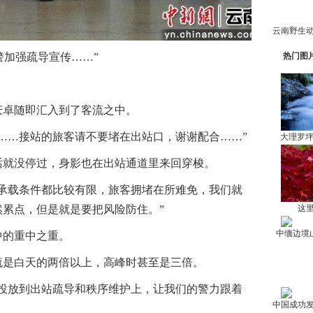
热门图
加强疏导宣传……”
卓随即汇入到了客流之中。
…接站的旅客请不要堵在出站口，谢谢配合……”
大理罗
就没停过，身影也在出站通道里来回穿梭。
载条件都比较有限，旅客拥堵在所难免，我们就
这里
累点，但是就是要把风险防住。”
中缅边境
的重中之重。
是白天的两倍以上，高峰时甚至是三倍。
放到出站疏导和秩序维护上，让我们的警力跟着