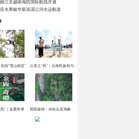
丽江至越南海防国际航线开通
亚水果输华新添湄公河水运航道
频
云南迪庆：实拍“雪山精灵” 滇金丝猴觅食
云茶之“风”｜云南民族风与法式风情共舞
“风”｜金鹿奇谭
西双版纳：40余头亚洲象集体“出游戏水”