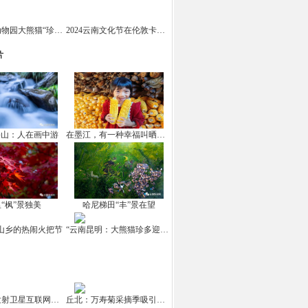
云南野生动物园大熊猫“珍多”迎来十岁生日
2024云南文化节在伦敦卡姆登市场举办
片
坪山：人在画中游
在墨江，有一种幸福叫晒秋！
“枫”景独美
哈尼梯田“丰”景在望
山乡的热闹火把节
“云南昆明：大熊猫珍多迎来10岁生日
中国成功发射卫星互联网高轨卫星
丘北：万寿菊采摘季吸引游客打卡