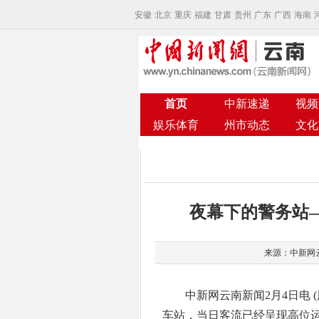
安徽
北京
重庆
福建
甘肃
贵州
广东
广西
海南
首页
中新速递
视频
娱乐体育
州市动态
文化
夜幕下的警务站
来源：中新网云南
中新网云南新闻2月4日电 (周
车站，当日客流已经呈现高位