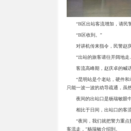
“B区出站客流增加，请民警
“B区收到。”
对讲机传来指令，民警赵庆
“出站的旅客请往开阔地走…
客流高峰期，赵庆卓的喊话
“昆明站是个老站，硬件和承
只能一波一波的劝导疏通，虽然
夜间的出站口是杨瑞敏眼中
相比于日间，出站口的客流
“夜间，我们就把警力重点投
客流走，”杨瑞敏介绍到。