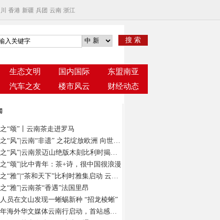
四川
香港
新疆
兵团
云南
浙江
搜 索
生态文明
国内国际
东盟南亚
汽车之友
楼市风云
财经动态
闻
之“颂”丨云南茶走进罗马
云茶之“风”|云南“非遗” 之花绽放欧洲 向世界发出“景迈之约”
云茶之“风”|云南景迈山绝版木刻比利时揭幕 以“有形”版画绘“无象”茶意
之“颂”|比中青年：茶+诗，很中国很浪漫
云茶之“雅”|“茶和天下”比利时雅集启动 云南茶在“欧洲心脏”演绎风雅颂
之“雅”|云南茶“香遇”法国里昂
人员在文山发现一蜥蜴新种 “招龙棱蜥”
2024年海外华文媒体云南行启动，首站感受春城独特气质