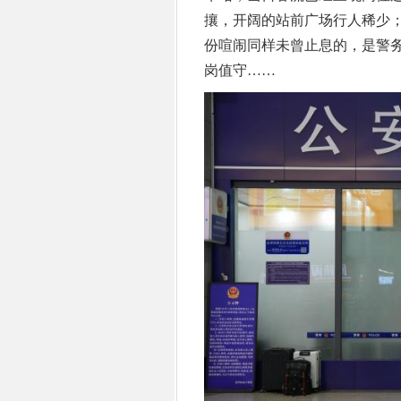
攘，开阔的站前广场行人稀少
份喧闹同样未曾止息的，是警
岗值守……