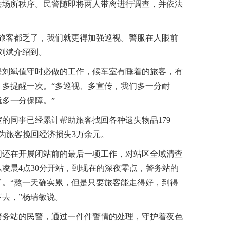
共场所秩序。民警随即将两人带离进行调查，并依法
客都乏了，我们就更得加强巡视。警服在人眼前
刘斌介绍到。
刘斌值守时必做的工作，候车室有睡着的旅客，有
，多提醒一次。“多巡视、多宣传，我们多一分耐
多一分保障。”
同事已经累计帮助旅客找回各种遗失物品179
，为旅客挽回经济损失3万余元。
还在开展闭站前的最后一项工作，对站区全域清查
凌晨4点30分开站，到现在的深夜零点，警务站的
了。“熬一天确实累，但是只要旅客能走得好，到得
去，”杨瑞敏说。
务站的民警，通过一件件警情的处理，守护着夜色