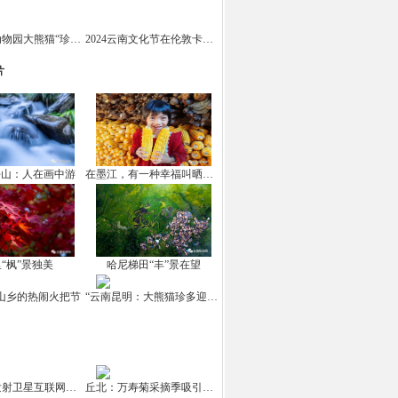
云南野生动物园大熊猫“珍多”迎来十岁生日
2024云南文化节在伦敦卡姆登市场举办
片
坪山：人在画中游
在墨江，有一种幸福叫晒秋！
“枫”景独美
哈尼梯田“丰”景在望
山乡的热闹火把节
“云南昆明：大熊猫珍多迎来10岁生日
中国成功发射卫星互联网高轨卫星
丘北：万寿菊采摘季吸引游客打卡