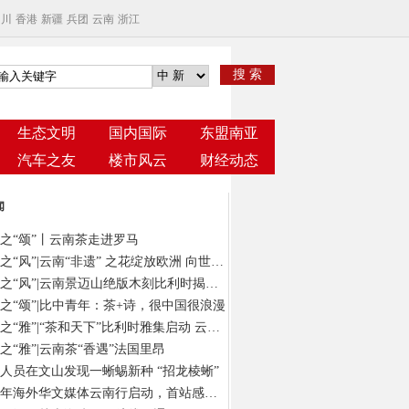
四川
香港
新疆
兵团
云南
浙江
搜 索
生态文明
国内国际
东盟南亚
汽车之友
楼市风云
财经动态
闻
之“颂”丨云南茶走进罗马
云茶之“风”|云南“非遗” 之花绽放欧洲 向世界发出“景迈之约”
云茶之“风”|云南景迈山绝版木刻比利时揭幕 以“有形”版画绘“无象”茶意
之“颂”|比中青年：茶+诗，很中国很浪漫
云茶之“雅”|“茶和天下”比利时雅集启动 云南茶在“欧洲心脏”演绎风雅颂
之“雅”|云南茶“香遇”法国里昂
人员在文山发现一蜥蜴新种 “招龙棱蜥”
2024年海外华文媒体云南行启动，首站感受春城独特气质