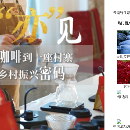
热门图
大理罗
这里
中缅边境