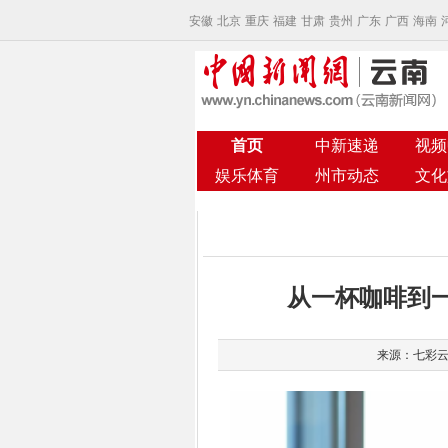
安徽
北京
重庆
福建
甘肃
贵州
广东
广西
海南
首页
中新速递
视频
娱乐体育
州市动态
文化
从一杯咖啡到
来源：七彩云端