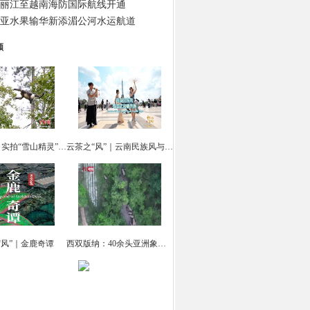
丽江至越南海防国际航线开通
亚水果输华新添湄公河水运航道
频
云南迪庆：实拍“雪山精灵” 滇金丝猴觅食
云茶之“风”｜云南民族风与法式风情共舞
“风”｜金鹿奇谭
西双版纳：40余头亚洲象集体“出游戏水”