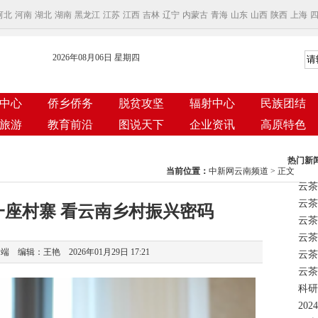
河北
河南
湖北
湖南
黑龙江
江苏
江西
吉林
辽宁
内蒙古
青海
山东
山西
陕西
上海
2026年08月06日 星期四
中心
侨乡侨务
脱贫攻坚
辐射中心
民族团结
旅游
教育前沿
图说天下
企业资讯
高原特色
热门新
当前位置：
中新网云南频道
> 正文
云茶
一座村寨 看云南乡村振兴密码
云茶
 编辑：王艳 2026年01月29日 17:21
云茶
科研