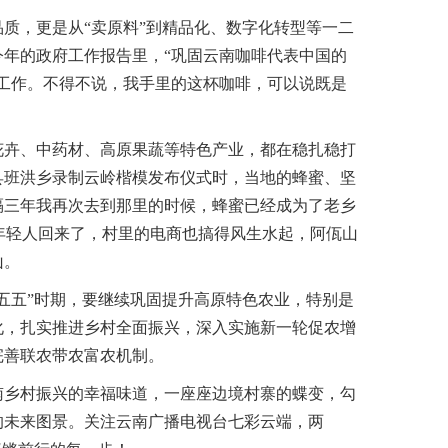
，更是从“卖原料”到精品化、数字化转型等一二
今年的政府工作报告里，“巩固云南咖啡代表中国的
重点工作。不得不说，我手里的这杯咖啡，可以说既是
。
卉、中药材、高原果蔬等特色产业，都在稳扎稳打
源县班洪乡录制云岭楷模发布仪式时，当地的蜂蜜、坚
隔三年我再次去到那里的时候，蜂蜜已经成为了老乡
的年轻人回来了，村里的电商也搞得风生水起，阿佤山
山。
五”时期，要继续巩固提升高原特色农业，特别是
代化，扎实推进乡村全面振兴，深入实施新一轮促农增
完善联农带农富农机制。
乡村振兴的幸福味道，一座座边境村寨的蝶变，勾
的未来图景。关注云南广播电视台七彩云端，两