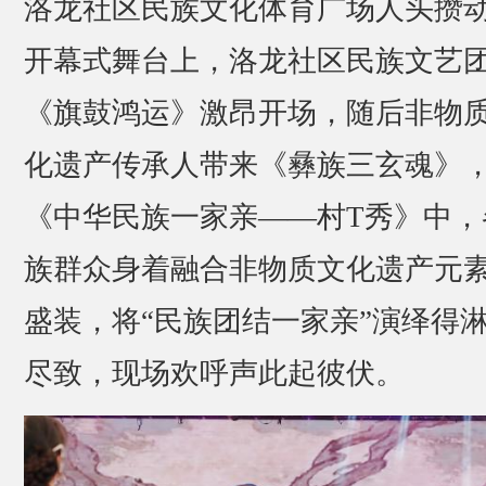
洛龙社区民族文化体育广场人头攒
开幕式舞台上，洛龙社区民族文艺
《旗鼓鸿运》激昂开场，随后非物
化遗产传承人带来《彝族三玄魂》
《中华民族一家亲——村T秀》中，
族群众身着融合非物质文化遗产元
盛装，将“民族团结一家亲”演绎得
尽致，现场欢呼声此起彼伏。