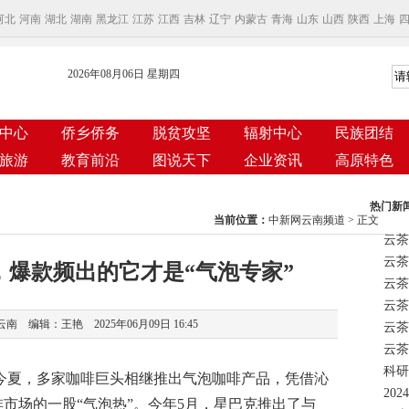
河北
河南
湖北
湖南
黑龙江
江苏
江西
吉林
辽宁
内蒙古
青海
山东
山西
陕西
上海
2026年08月06日 星期四
中心
侨乡侨务
脱贫攻坚
辐射中心
民族团结
旅游
教育前沿
图说天下
企业资讯
高原特色
热门新
当前位置：
中新网云南频道
> 正文
云茶
，爆款频出的它才是“气泡专家”
云茶
 编辑：王艳 2025年06月09日 16:45
云茶
科研
今夏，多家咖啡巨头相继推出气泡咖啡产品，凭借沁
市场的一股“气泡热”。今年5月，星巴克推出了与