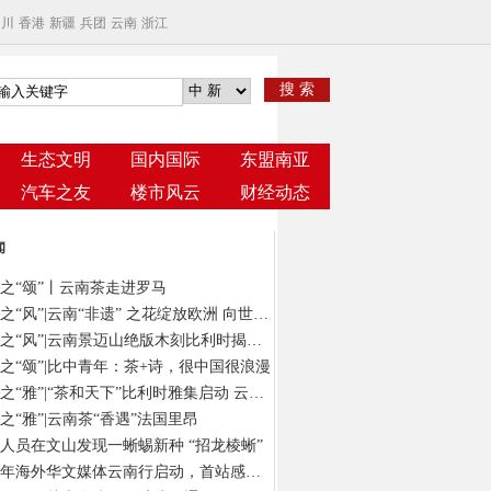
四川
香港
新疆
兵团
云南
浙江
搜 索
生态文明
国内国际
东盟南亚
汽车之友
楼市风云
财经动态
闻
之“颂”丨云南茶走进罗马
云茶之“风”|云南“非遗” 之花绽放欧洲 向世界发出“景迈之约”
云茶之“风”|云南景迈山绝版木刻比利时揭幕 以“有形”版画绘“无象”茶意
之“颂”|比中青年：茶+诗，很中国很浪漫
云茶之“雅”|“茶和天下”比利时雅集启动 云南茶在“欧洲心脏”演绎风雅颂
之“雅”|云南茶“香遇”法国里昂
人员在文山发现一蜥蜴新种 “招龙棱蜥”
2024年海外华文媒体云南行启动，首站感受春城独特气质