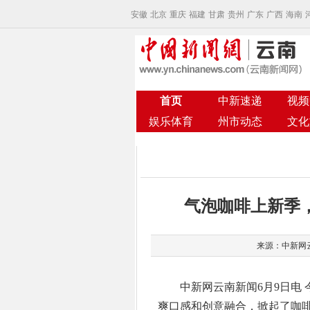
安徽
北京
重庆
福建
甘肃
贵州
广东
广西
海南
首页
中新速递
视频
娱乐体育
州市动态
文化
气泡咖啡上新季
来源：中新网云南
中新网云南新闻6月9日电 
爽口感和创意融合，掀起了咖啡