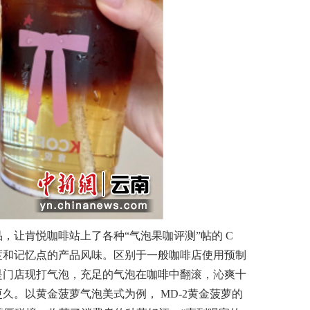
让肯悦咖啡站上了各种“气泡果咖评测”帖的 C
度和记忆点的产品风味。区别于一般咖啡店使用预制
是门店现打气泡，充足的气泡在咖啡中翻滚，沁爽十
久。以黄金菠萝气泡美式为例， MD-2黄金菠萝的