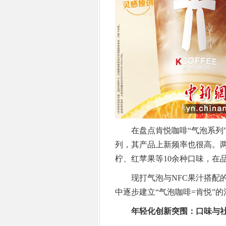
在盘点肯悦咖啡“气泡系列”之
列，其产品上新频率也很高。
柠、红苹果等10余种口味，在
现打气泡与NFC果汁搭配的
中逐步建立“气泡咖啡=肯悦”
年轻化创新突围：口味与