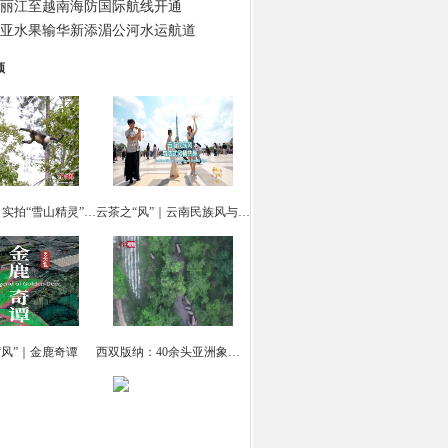
丽江至越南海防国际航线开通
亚水果输华新添湄公河水运航道
频
云南迪庆：实拍“雪山精灵” 滇金丝猴觅食
云茶之“风”｜云南民族风与法式风情共舞
“风”｜金鹿奇谭
西双版纳：40余头亚洲象集体“出游戏水”