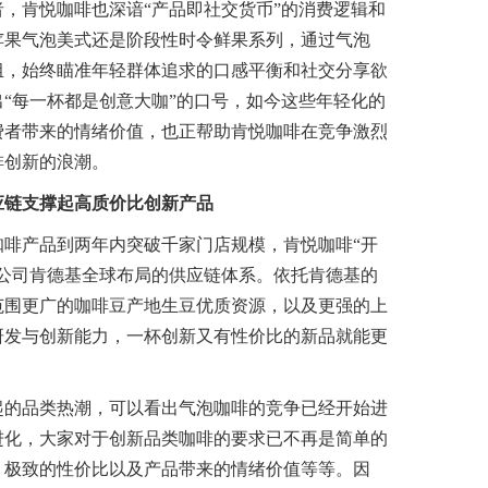
肯悦咖啡也深谙“产品即社交货币”的消费逻辑和
苹果气泡美式还是阶段性时令鲜果系列，通过气泡
组，始终瞄准年轻群体追求的口感平衡和社交分享欲
“每一杯都是创意大咖”的口号，如今这些年轻化的
费者带来的情绪价值，也正帮助肯悦咖啡在竞争激烈
啡创新的浪潮。
应链支撑起高质价比创新产品
产品到两年内突破千家门店规模，肯悦咖啡“开
母公司肯德基全球布局的供应链体系。依托肯德基的
范围更广的咖啡豆产地生豆优质资源，以及更强的上
研发与创新能力，一杯创新又有性价比的新品就能更
的品类热潮，可以看出气泡咖啡的竞争已经开始进
进化，大家对于创新品类咖啡的要求已不再是简单的
、极致的性价比以及产品带来的情绪价值等等。因