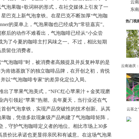
云南
以气泡果咖+歌词杯的形式，在社交媒体上引发了一
东南
，星巴克上新气泡拿铁。在星巴克不断加厚“气泡咖
热门视
nner的菜单上，气泡果咖也已经成为“常驻嘉宾”。
洞察后的动作不难看出，气泡咖啡已经从“小众尝
，成为了今夏的咖啡主打风味之一。不过，相比短期
品质留住消费者。
气泡咖啡”时，被消费者高频提及并反复种草的是
作为肯德基旗下的独立咖啡品牌，在开创之初，肯悦
，并以“气泡咖啡专家”的差异化定位入局。
出了苹果气泡美式，“NFC红心苹果汁＋金奖现磨
业内引领起“苹果”热潮。去年夏天，当行业还在气
是首创气泡拿铁，实现产品突破性的技术创新。从其
云茶之
泡果咖，凭借多款现象级产品构建了气泡咖啡矩阵，
壁垒，守护气泡咖啡定义者的地位。相比市场上30多
元高质价比承诺也更显得亲民和有诚意。在这场气泡果