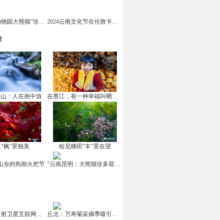
云南野生动物园大熊猫“珍多”迎来十岁生日
2024云南文化节在伦敦卡姆登市场举办
片
坪山：人在画中游
在墨江，有一种幸福叫晒秋！
“枫”景独美
哈尼梯田“丰”景在望
山乡的热闹火把节
“云南昆明：大熊猫珍多迎来10岁生日
中国成功发射卫星互联网高轨卫星
丘北：万寿菊采摘季吸引游客打卡