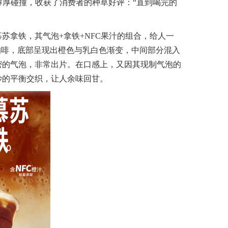
的醇厚碰撞，收获了消费者的种草好评：“直到喝完的
拿铁，其气泡+拿铁+NFC果汁的组合，给人一
咖啡，底部呈现出橙色与乳白色渐变，中间部分混入
密的气泡，非常出片。在口感上，又因其现制气泡的
妙的平衡交织，让人余味回甘。