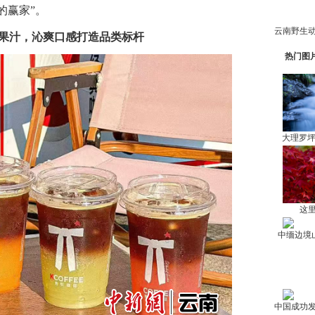
的赢家”。
真果汁，沁爽口感打造品类标杆
热门图
大理罗
这里
中缅边境