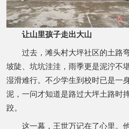
让山里孩子走出大山
过去，滩头村大坪社区的土路
坡陡、坑坑洼洼，雨季更是泥泞不
湿滑难行。不少学生到校时已是一
泥，一问才知道是路过大坪土路时
跤。
这一幕，王世万记在了心里。